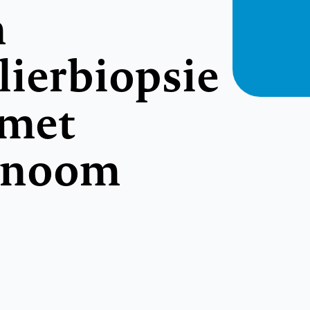
n
lierbiopsie
 met
anoom