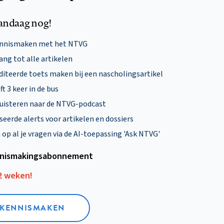
andaag nog!
ennismaken met het NTVG
ng tot alle artikelen
diteerde toets maken bij een nascholingsartikel
ft 3 keer in de bus
uisteren naar de NTVG-podcast
eerde alerts voor artikelen en dossiers
p al je vragen via de AI-toepassing 'Ask NTVG'
nismakings­abonnement
12 weken!
L KENNISMAKEN