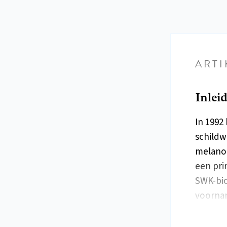
ARTI
Inlei
In 1992
schildw
melano
een pri
SWK-bio
voornam