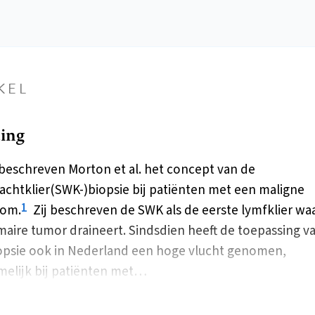
KEL
ding
 beschreven Morton et al. het concept van de
achtklier(SWK-)biopsie bij patiënten met een maligne
1
om.
Zij beschreven de SWK als de eerste lymfklier wa
maire tumor draineert. Sindsdien heeft de toepassing v
psie ook in Nederland een hoge vlucht genomen,
elijk bij patiënten met…