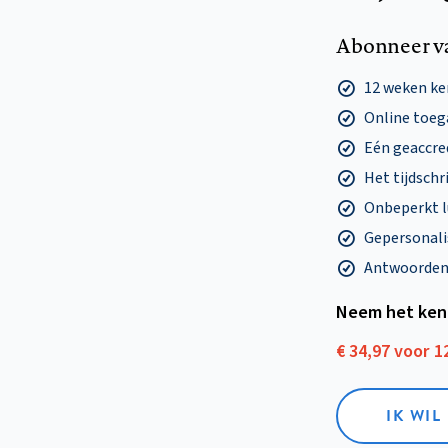
Abonneer v
12 weken k
Online toega
Eén geaccre
Het tijdschri
Onbeperkt l
Gepersonalis
Antwoorden o
Neem het ken
€ 34,97 voor 
IK WI