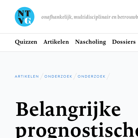
onafhankelijk, multidisciplinair en betrouw
Home
Quizzen
Artikelen
Nascholing
Dossiers
Hoofdnavigatie
ARTIKELEN
ONDERZOEK
ONDERZOEK
Kruimelpad
Belangrijke
prognostisch