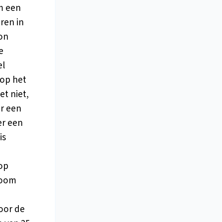
om een
ren in
on
e
el
 op het
et niet,
er een
r een
is
 op
noom
voor de