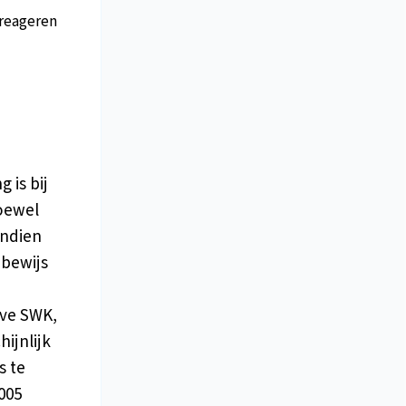
reageren
 is bij
oewel
indien
 bewijs
eve SWK,
hijnlijk
s te
005