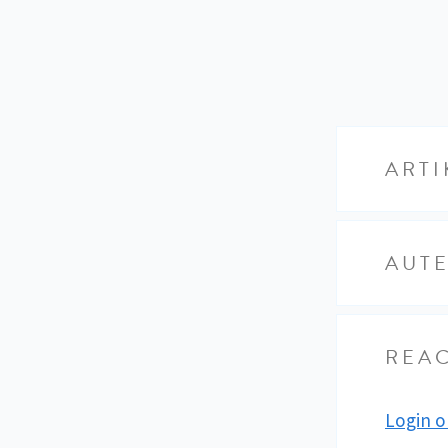
ARTI
AUT
REAC
Login o