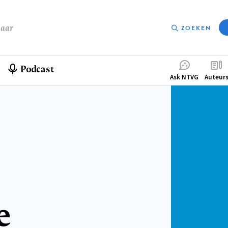
baar
ZOEKEN
Podcast
Compleme
Ask NTVG
Auteur
menu
e