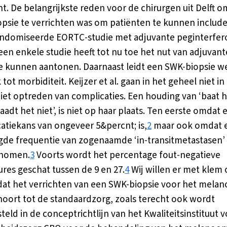
t. De belangrijkste reden voor de chirurgen uit Delft 
psie te verrichten was om patiënten te kunnen include
ndomiseerde EORTC-studie met adjuvante peginterfer
en enkele studie heeft tot nu toe het nut van adjuvant
e kunnen aantonen. Daarnaast leidt een SWK-biopsie w
 tot morbiditeit. Keijzer et al. gaan in het geheel niet in
niet optreden van complicaties. Een houding van ‘baat h
aadt het niet’, is niet op haar plaats. Ten eerste omdat 
atiekans van ongeveer 5&percnt; is,
2
maar ook omdat e
de frequentie van zogenaamde ‘in-transitmetastasen’ 
nomen.
3
Voorts wordt het percentage fout-negatieve
res geschat tussen de 9 en 27.
4
Wij willen er met klem
dat het verrichten van een SWK-biopsie voor het mela
hoort tot de standaardzorg, zoals terecht ook wordt
teld in de conceptrichtlijn van het Kwaliteitsinstituut 