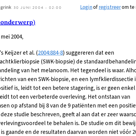
Login
of
registreer
om te 
grink
30 JUNI 2004 - 02:00
 onderwerp)
 mei 2004,
s Keijzer et al. (
2004:884-8
) suggereren dat een
achtklierbiopsie (SWK-biopsie) de standaardbehandeling
ndeling van het melanoom. Het tegendeel is waar. Alh
richten van een SWK-biopsie, en een lymfklierdissectie 
itief is, leidt tot een betere stagering, is er geen enkel
 leidt tot een verbeterde overleving. Het ontstaan van
sen op afstand bij 8 van de 9 patiënten met een positi
 deze studie beschreven, geeft al aan dat er zeer waarsc
erlevingsvoordeel te behalen is. De studie om dit bewij
 is gaande en de resultaten daarvan worden niet vóór 2