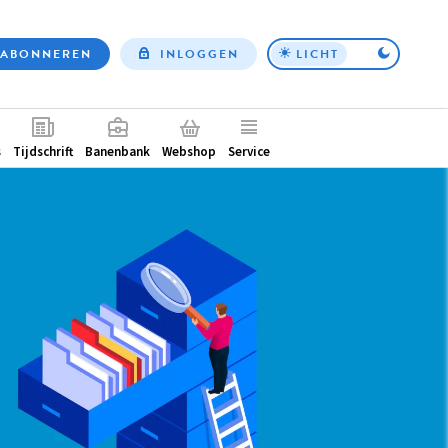
ABONNEREN
INLOGGEN
LICHT
Top
nav
ntair
s
Tijdschrift
Banenbank
Webshop
Service