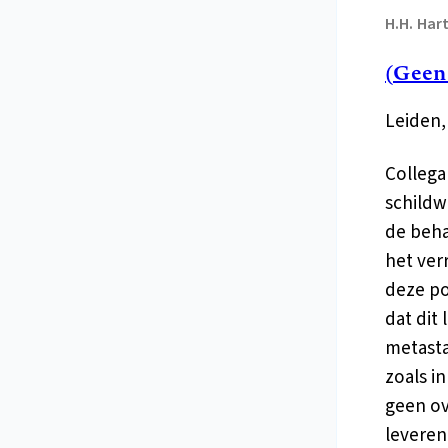
H.H.
Hart
(Geen
Leiden,
Collega'
schildw
de beha
het ver
deze pos
dat dit
metasta
zoals in
geen ov
leveren