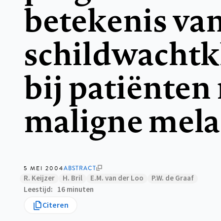
betekenis va
schildwachtk
bij patiënten
maligne mel
5 MEI 2004
ABSTRACT
R. Keijzer
H. Bril
E.M. van der Loo
P.W. de Graaf
Leestijd
16 minuten
Citeren