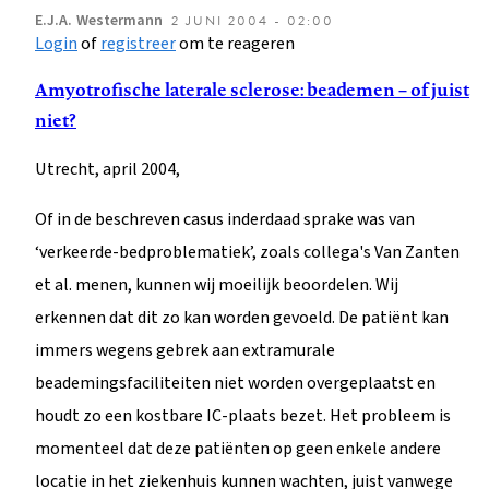
E.J.A.
Westermann
2 JUNI 2004 - 02:00
Login
of
registreer
om te reageren
Amyotrofische laterale sclerose: beademen – of juist
niet?
Utrecht, april 2004,
Of in de beschreven casus inderdaad sprake was van
‘verkeerde-bedproblematiek’, zoals collega's Van Zanten
et al. menen, kunnen wij moeilijk beoordelen. Wij
erkennen dat dit zo kan worden gevoeld. De patiënt kan
immers wegens gebrek aan extramurale
beademingsfaciliteiten niet worden overgeplaatst en
houdt zo een kostbare IC-plaats bezet. Het probleem is
momenteel dat deze patiënten op geen enkele andere
locatie in het ziekenhuis kunnen wachten, juist vanwege