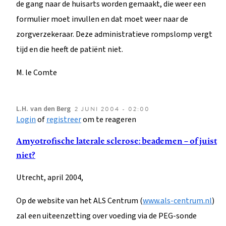
de gang naar de huisarts worden gemaakt, die weer een
formulier moet invullen en dat moet weer naar de
zorgverzekeraar. Deze administratieve rompslomp vergt
tijd en die heeft de patiënt niet.
M. le Comte
L.H.
van den Berg
2 JUNI 2004 - 02:00
Login
of
registreer
om te reageren
Amyotrofische laterale sclerose: beademen – of juist
niet?
Utrecht, april 2004,
Op de website van het ALS Centrum (
www.als-centrum.nl
)
zal een uiteenzetting over voeding via de PEG-sonde