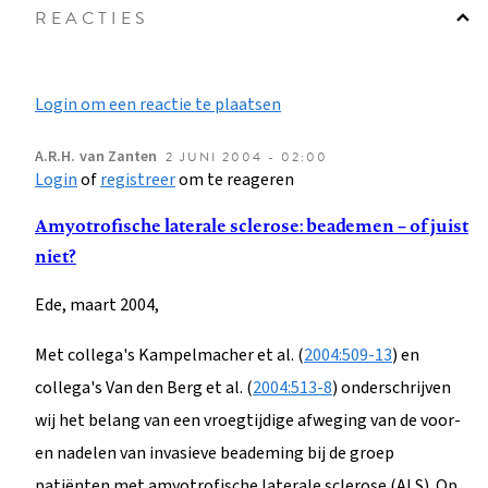
REACTIES
Login om een reactie te plaatsen
A.R.H.
van Zanten
2 JUNI 2004 - 02:00
Login
of
registreer
om te reageren
Amyotrofische laterale sclerose: beademen – of juist
niet?
Ede, maart 2004,
Met collega's Kampelmacher et al. (
2004:509-13
) en
collega's Van den Berg et al. (
2004:513-8
) onderschrijven
wij het belang van een vroegtijdige afweging van de voor-
en nadelen van invasieve beademing bij de groep
patiënten met amyotrofische laterale sclerose (ALS). Op