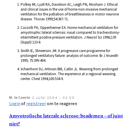
Polkey MI, Lyall RA, Davidson AC, Leigh PN, Moxham J. Ethical
and clinical issues in the use of home non-invasive mechanical
ventilation for the palliation of breathlessness in motor neurone
disease. Thorax 1999;54:367-71.
Cazzolli PA, Oppenheimer EA. Home mechanical ventilation for
amyotrophic lateral sclerosis: nasal compared to tracheostomy-
intermittent positive pressure ventilation. J Neurol Sci 1996;139
(Suppl):123-8.
Smith IE, Shneerson JM. A progressive care programme for
prolonged ventilatory failure: analysis of outcome. Br J Anaesth
1995; 75:399-404.
Scheinhorn DJ, Artinian BM, Catlin JL. Weaning from prolonged
mechanical ventilation. The experience at a regional weaning
center. Chest 1994;105:534-9.
M.
le Comte
2 JUNI 2004 - 02:00
Login
of
registreer
om te reageren
Amyotrofische laterale sclerose: beademen – of juist
niet?