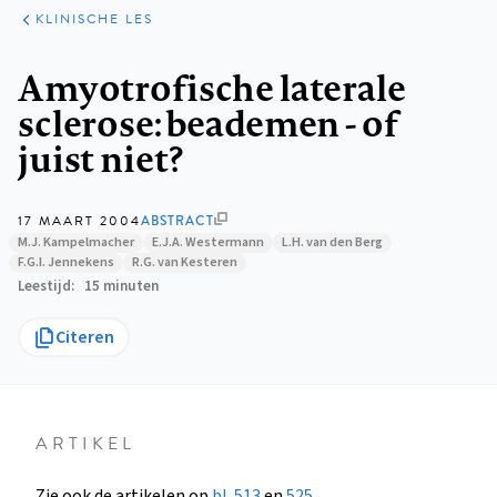
KLINISCHE
ARTIKELEN
PRAKTIJK
KLINISCHE LES
Kruimelpad
Amyotrofische laterale
sclerose: beademen - of
juist niet?
17 MAART 2004
ABSTRACT
M.J. Kampelmacher
E.J.A. Westermann
L.H. van den Berg
F.G.I. Jennekens
R.G. van Kesteren
Leestijd
15 minuten
Citeren
ARTIKEL
Zie ook de artikelen op
bl. 513
en
525
.