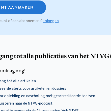
NT AANMAKEN
ccount of een abonnement?
Inloggen
egang tot alle publicaties van het NTVG
andaag nog!
ng tot alle artikelen
eerde alerts voor artikelen en dossiers
oor opleiding en nascholing mét geaccrediteerde toetsen
uisteren naar de NTVG-podcast
p al je vragen via de AI-toepassing 'Ask NTVG'