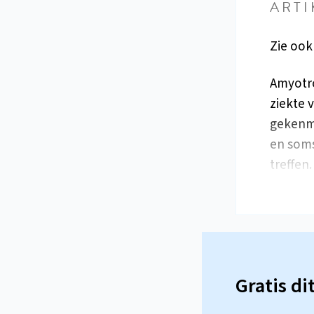
ARTI
Zie ook
Amyotro
ziekte 
gekenme
en soms
treffen
Gratis di