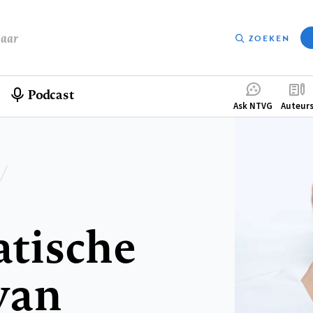
baar
ZOEKEN
Podcast
Compleme
Ask NTVG
Auteur
menu
tische
van