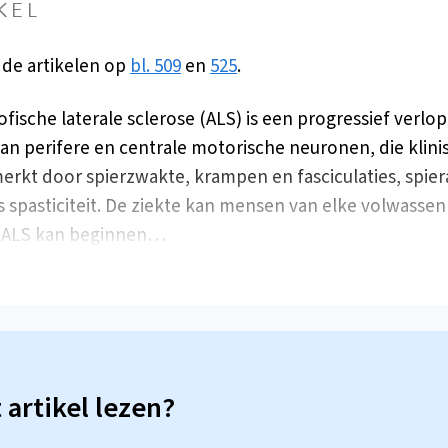
KEL
 de artikelen op
bl. 509
en
525
.
fische laterale sclerose (ALS) is een progressief verlo
van perifere en centrale motorische neuronen, die klinis
rkt door spierzwakte, krampen en fasciculaties, spier
 spasticiteit. De ziekte kan mensen van elke volwassen 
. ALS kan beginnen…
t artikel lezen?