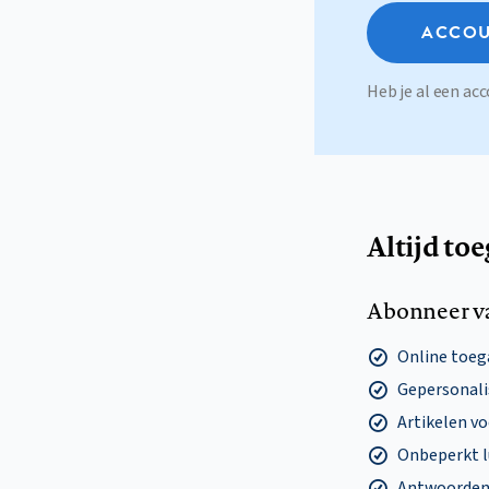
ACCOU
Heb je al een a
Altijd to
Abonneer v
Online toega
Gepersonalis
Artikelen v
Onbeperkt l
Antwoorden o