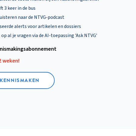
ft 3 keer in de bus
uisteren naar de NTVG-podcast
eerde alerts voor artikelen en dossiers
p al je vragen via de AI-toepassing 'Ask NTVG'
nismakings­abonnement
12 weken!
L KENNISMAKEN