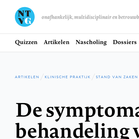
onafhankelijk, multidisciplinair en betrouw
Home
Quizzen
Artikelen
Nascholing
Dossiers
Hoofdnavigatie
ARTIKELEN
KLINISCHE PRAKTIJK
STAND VAN ZAKEN
Kruimelpad
De symptoma
behandeling 