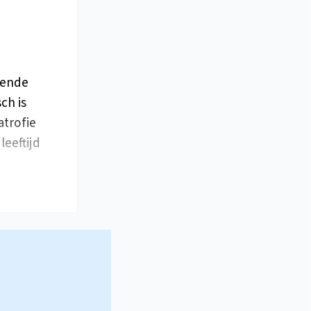
pende
ch is
atrofie
leeftijd