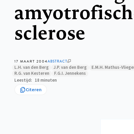
amyotrofische
sclerose
17 MAART 2004
ABSTRACT
L.H. van den Berg
J.P. van den Berg
E.M.H. Mathus-Vliege
R.G. van Kesteren
F.G.I. Jennekens
Leestijd
18 minuten
Citeren