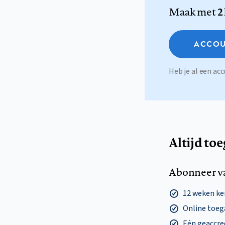
Maak met
2
ACCOU
Heb je al een a
Altijd to
Abonneer v
12 weken k
Online toega
Eén geaccre