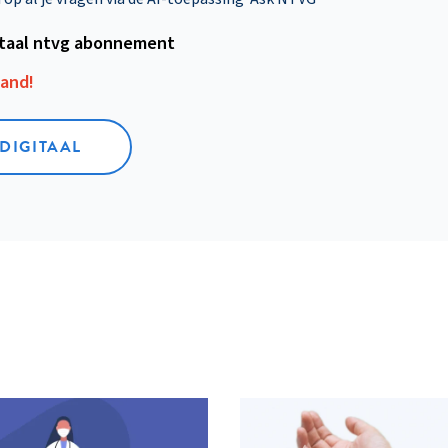
itaal ntvg abonnement
aand!
 DIGITAAL