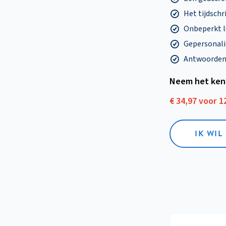
Het tijdschri
Onbeperkt l
Gepersonalis
Antwoorden o
Neem het ken
€ 34,97 voor 
IK WI