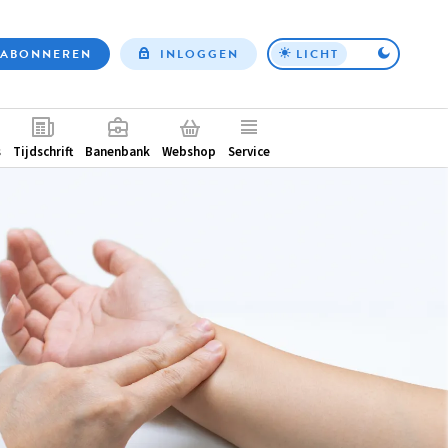
ABONNEREN
INLOGGEN
LICHT
Top
nav
ntair
s
Tijdschrift
Banenbank
Webshop
Service