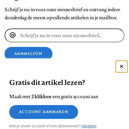
Schrijf je nu in voor onze nieuwsbrief en ontvang iedere
donderdag de meest opvallende artikelen in je mailbox.
E-
mailadres
AANMELDEN
VOLG ONS OP
Deze site gebruikt cookies
Gratis dit artikel lezen?
Zie onze cookie policy
Volg
Volg
Volg
Volg
Volg
Volg
ACCEPTEER AANBEVOLEN INSTELLINGEN
2 klikken
Maak met
een gratis account aan
ons
ons
ons
ons
ons
ons
Functionele cookies
op
op
op
op
op
op
Contact
Colofon
Disclaimer
Privacy
About us
ACCOUNT AANMAKEN
Medische vragen verdienen
Footer
Sluiten
Facebook
LinkedIn
Bluesky
Instagram
YouTube
Pinterest
Analytische cookies
betrouwbare antwoorden
Heb je al een account of een abonnement?
Inloggen
Marketing cookies