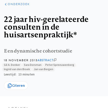
ARTIKELEN
ONDERZOEK
ONDERZOEK
Kruimelpad
22 jaar hiv-gerelateerde
consulten in de
huisartsenpraktijk*
Een dynamische cohortstudie
18 NOVEMBER 2013
ABSTRACT
Gé A. Donker
Sara Dorsman
Peter Spreeuwenberg
Ingrid van den Broek
Jan van Bergen
Leestijd
13 minuten
Citeren