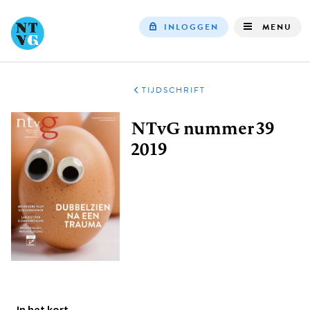
INLOGGEN
MENU
Top
navigation
TIJDSCHRIFT
Kruimelpad
NTvG nummer 39
2019
In het kort