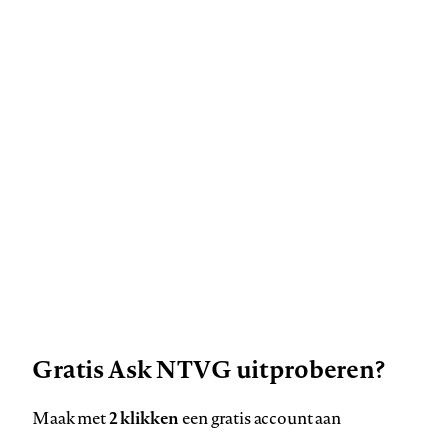
Deze site gebruikt cookies
Gratis Ask NTVG uitproberen?
Zie onze cookie policy
ACCEPTEER AANBEVOLEN INSTELLINGEN
2 klikken
Maak met
een gratis account aan