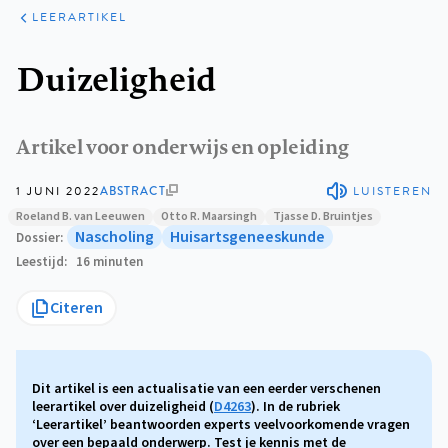
KLINISCHE
ARTIKELEN
PRAKTIJK
LEERARTIKEL
Kruimelpad
Duizeligheid
Artikel voor onderwijs en opleiding
1 JUNI 2022
ABSTRACT
LUISTEREN
Roeland B. van Leeuwen
Otto R. Maarsingh
Tjasse D. Bruintjes
Nascholing
Huisartsgeneeskunde
Dossier
Leestijd
16 minuten
Citeren
Dit artikel is een actualisatie van een eerder verschenen
leerartikel over duizeligheid (
D4263
). In de rubriek
‘Leerartikel’ beantwoorden experts veelvoorkomende vragen
over een bepaald onderwerp. Test je kennis met de