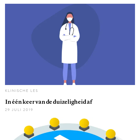
KLINISCHE LES
In één keer van de duizeligheid af
29 JULI 2019