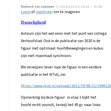
Roeland
van Leeuwen
11 AUGUSTUS 2022 - 15:36
Login
of
registreer
om te reageren
Als
antwoord
Duizeligheid
op
Auteurs zijn het wel eens met het punt van collega
Figuur
Verhoofstad. Ook in de publicatie van 2020 is de
2
figuur niet optimaal: hoofdbewegingen en kubus
door
zijn niet maximaal synchroon.
e.verhoofstad@…
We verwijzen liever naar de figuur in een eerdere
publicatie in het NTvG, zie:
https://www.ntvg.nl/uploads/2012/19/98/12/1998126
Opmerking bij deze figuur: in stap 1 kijkt het
hoofd recht vooruit, terwijl het 45 gr. naar links