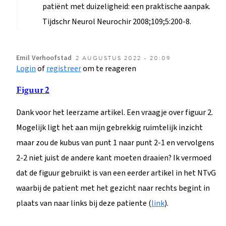
patiënt met duizeligheid: een praktische aanpak.
Tijdschr Neurol Neurochir 2008;109;5:200-8.
Emil
Verhoofstad
2 AUGUSTUS 2022 - 20:09
Login
of
registreer
om te reageren
Figuur 2
Dank voor het leerzame artikel. Een vraagje over figuur 2.
Mogelijk ligt het aan mijn gebrekkig ruimtelijk inzicht
maar zou de kubus van punt 1 naar punt 2-1 en vervolgens
2-2 niet juist de andere kant moeten draaien? Ik vermoed
dat de figuur gebruikt is van een eerder artikel in het NTvG
waarbij de patient met het gezicht naar rechts begint in
plaats van naar links bij deze patiente (
link
).