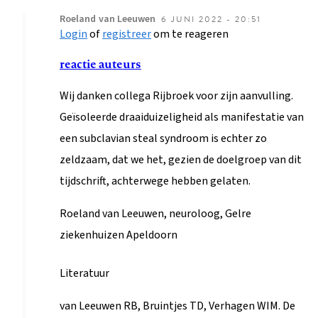
Roeland
van Leeuwen
6 JUNI 2022 - 20:51
Login
of
registreer
om te reageren
Als
antwoord
reactie auteurs
op
Wij danken collega Rijbroek voor zijn aanvulling.
Differentiaal
Geïsoleerde draaiduizeligheid als manifestatie van
diagnose
een subclavian steal syndroom is echter zo
duizeligheid
zeldzaam, dat we het, gezien de doelgroep van dit
door
tijdschrift, achterwege hebben gelaten.
abramrijbroek@…
Roeland van Leeuwen, neuroloog, Gelre
ziekenhuizen Apeldoorn
Literatuur
van Leeuwen RB, Bruintjes TD, Verhagen WIM. De