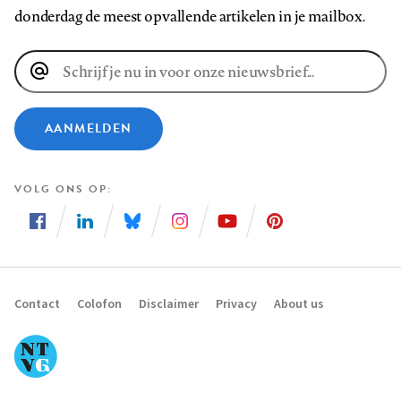
donderdag de meest opvallende artikelen in je mailbox.
E-
mailadres
AANMELDEN
VOLG ONS OP
Volg
Volg
Volg
Volg
Volg
Volg
ons
ons
ons
ons
ons
ons
op
op
op
op
op
op
Contact
Colofon
Disclaimer
Privacy
About us
Footer
Facebook
LinkedIn
Bluesky
Instagram
YouTube
Pinterest
navigation