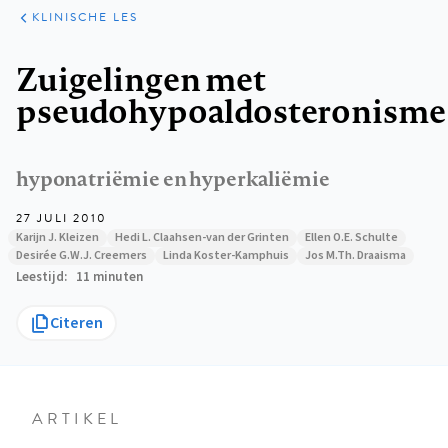
KLINISCHE
ARTIKELEN
PRAKTIJK
KLINISCHE LES
Kruimelpad
Zuigelingen met
pseudohypoaldosteronisme
hyponatriëmie en hyperkaliëmie
27 JULI 2010
Karijn J. Kleizen
Hedi L. Claahsen-van der Grinten
Ellen O.E. Schulte
Desirée G.W.J. Creemers
Linda Koster-Kamphuis
Jos M.Th. Draaisma
Leestijd
11 minuten
Citeren
ARTIKEL