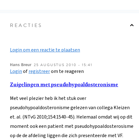
REACTIES
Login om een reactie te plaatsen
Hans
Breur
25 AUGUSTUS 2010 - 15:41
Login
of
registreer
om te reageren
Zuigelingen met pseudohypoaldosteronisme
Met veel plezier heb ik het stuk over
pseudohypoaldosteronisme gelezen van collega Kleizen
et. al. (NTvG 2010;154:1540-45). Helemaal omdat wij op dit
moment ook een patient met pseudohypoaldosterosisme
op de de afdeling liggen die zich presenteerde met VF.