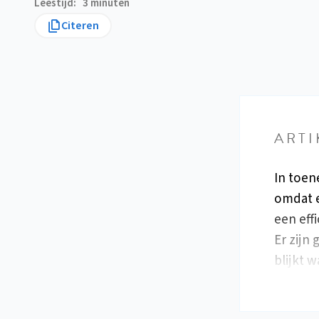
Leestijd
3 minuten
Citeren
ARTI
In toen
omdat e
een eff
Er zijn
blijkt 