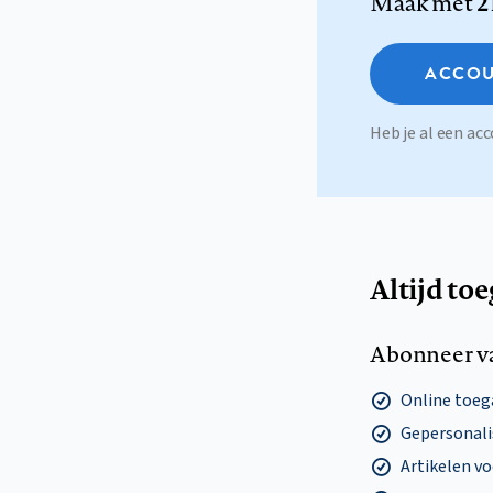
Maak met
2
ACCOU
Heb je al een a
Altijd to
Abonneer v
Online toega
Gepersonalis
Artikelen v