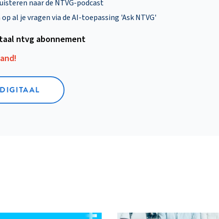
uisteren naar de NTVG-podcast
p al je vragen via de AI-toepassing 'Ask NTVG'
itaal ntvg abonnement
aand!
 DIGITAAL