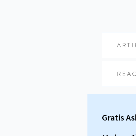
ARTI
REAC
Gratis A