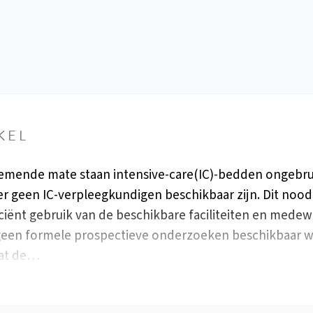
KEL
emende mate staan intensive-care(IC)-bedden ongebru
r geen IC-verpleegkundigen beschikbaar zijn. Dit noo
iciënt gebruik van de beschikbare faciliteiten en medew
 geen formele prospectieve onderzoeken beschikbaar w
wat de…