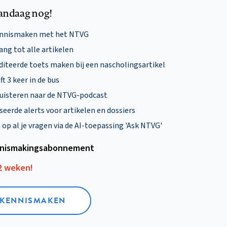
andaag nog!
ennismaken met het NTVG
ng tot alle artikelen
diteerde toets maken bij een nascholingsartikel
ft 3 keer in de bus
uisteren naar de NTVG-podcast
eerde alerts voor artikelen en dossiers
p al je vragen via de AI-toepassing 'Ask NTVG'
nismakings­abonnement
12 weken!
L KENNISMAKEN