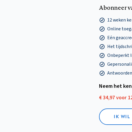
Abonneer v
12 weken k
Online toega
Eén geaccre
Het tijdschri
Onbeperkt l
Gepersonalis
Antwoorden o
Neem het ken
€ 34,97 voor 
IK WI