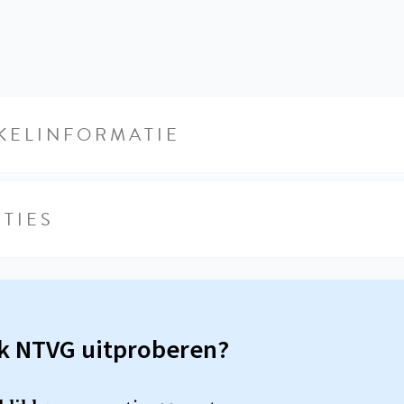
KELINFORMATIE
TIES
sk NTVG uitproberen?