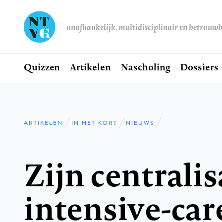
onafhankelijk, multidisciplinair en betrouw
Home
Quizzen
Artikelen
Nascholing
Dossiers
Hoofdnavigatie
ARTIKELEN
IN HET KORT
NIEUWS
Kruimelpad
Zijn centralis
intensive-car