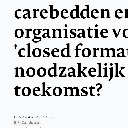
carebedden e
organisatie v
'closed forma
noodzakelijk 
toekomst?
11 AUGUSTUS 2000
D.F. Zandstra