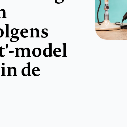
n
olgens
t'-model
in de