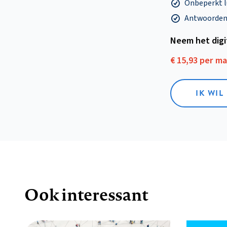
Onbeperkt l
Antwoorden o
Neem het dig
€ 15,93 per m
IK WIL
Ook interessant