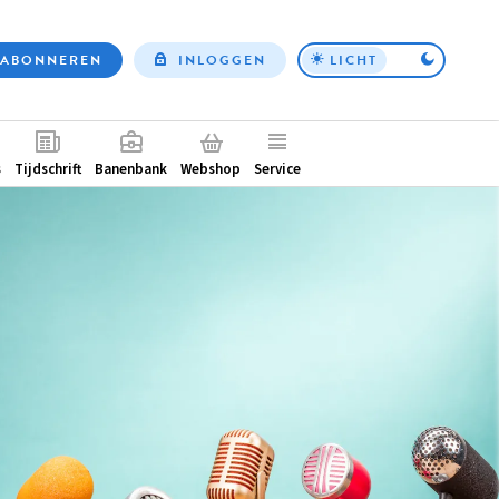
ABONNEREN
INLOGGEN
LICHT
Top
nav
ntair
s
Tijdschrift
Banenbank
Webshop
Service