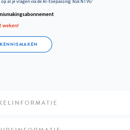
p al je vragen via de AI-toepassing 'Ask NTVG'
nismakings­abonnement
12 weken!
L KENNISMAKEN
KELINFORMATIE
EURSINFORMATIE