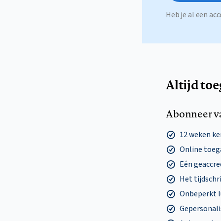
Heb je al een a
Altijd to
Abonneer v
12 weken k
Online toega
Eén geaccre
Het tijdschri
Onbeperkt l
Gepersonalis