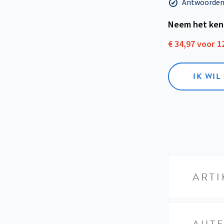
Antwoorden o
Neem het ken
€ 34,97 voor 
IK WI
ARTI
AUT