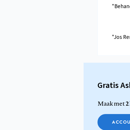
"Behand
"Jos Re
Gratis A
Maak met
2
ACCOU