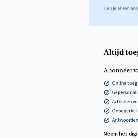
Heb je al een a
Altijd to
Abonneer v
Online toega
Gepersonalis
Artikelen v
Onbeperkt l
Antwoorden o
Neem het dig