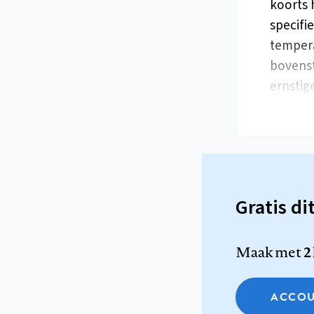
koorts 
specifi
tempera
bovenst
ernstig
Gratis di
Maak met
2
ACCOU