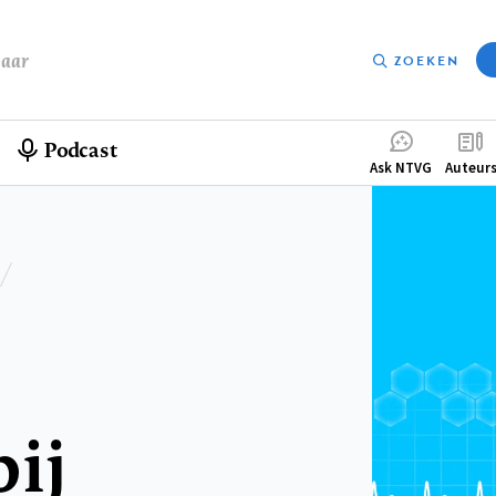
baar
ZOEKEN
Podcast
Compleme
Ask NTVG
Auteur
menu
ij