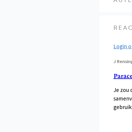
REAC
Login o
J
Rensin
Parace
Je zou 
samenva
gebruik