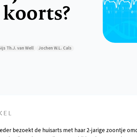
 koorts?
ijs Th.J. van Well
Jochen W.L. Cals
KEL
der bezoekt de huisarts met haar 2-jarige zoontje omd