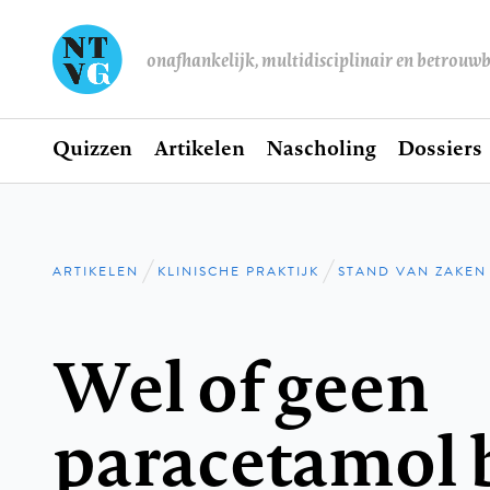
onafhankelijk, multidisciplinair en betrouw
Home
Quizzen
Artikelen
Nascholing
Dossiers
Hoofdnavigatie
ARTIKELEN
KLINISCHE PRAKTIJK
STAND VAN ZAKEN
Kruimelpad
Wel of geen
paracetamol b