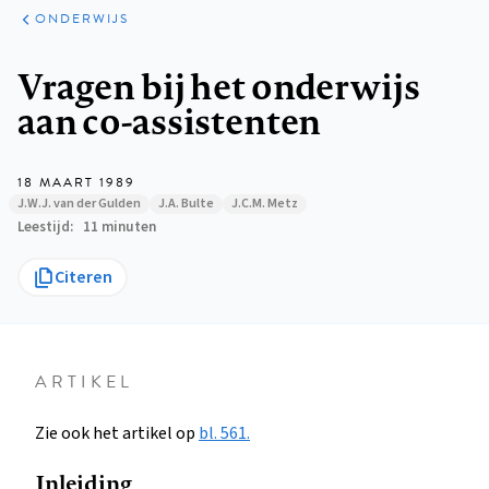
ARTIKELEN
PERSPECTIEF
ONDERWIJS
Kruimelpad
Vragen bij het onderwijs
aan co-assistenten
18 MAART 1989
J.W.J. van der Gulden
J.A. Bulte
J.C.M. Metz
Leestijd
11 minuten
Citeren
ARTIKEL
Zie ook het artikel op
bl. 561.
Inleiding