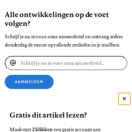
Alle ontwikkelingen op de voet
volgen?
Schrijf je nu in voor onze nieuwsbrief en ontvang iedere
donderdag de meest opvallende artikelen in je mailbox.
E-
mailadres
AANMELDEN
VOLG ONS OP
Deze site gebruikt cookies
Gratis dit artikel lezen?
Zie onze cookie policy
Volg
Volg
Volg
Volg
Volg
Volg
ACCEPTEER AANBEVOLEN INSTELLINGEN
ons
ons
2 klikken
ons
ons
ons
ons
Maak met
een gratis account aan