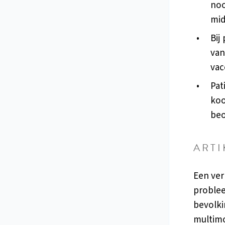
noo
mid
Bij
van
vac
Pat
koo
beo
ARTI
Een ver
problee
bevolk
multimo