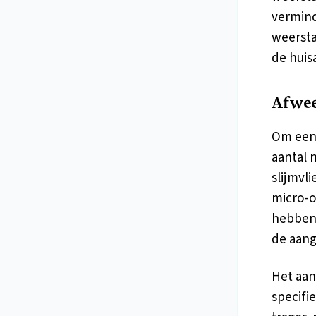
vermind
weersta
de huis
Afwee
Om een 
aantal 
slijmvl
micro-o
hebben.
de aang
Het aan
specifi