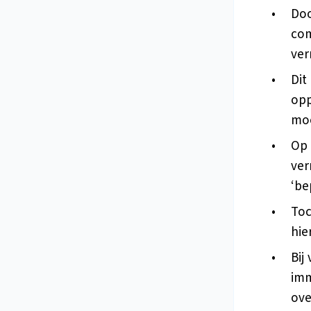
Doo
com
ver
Dit
opp
moe
Op 
ver
‘be
Toc
hie
Bij
imm
ove