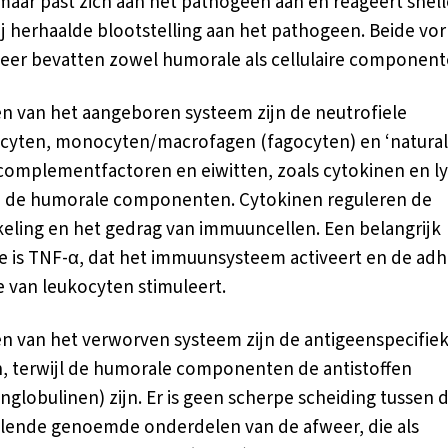
 maar past zich aan het pathogeen aan en reageert snell
ij herhaalde blootstelling aan het pathogeen. Beide v
eer bevatten zowel humorale als cellulaire component
en van het aangeboren systeem zijn de neutrofiele
cyten, monocyten/macrofagen (fagocyten) en ‘natural k
 complementfactoren en eiwitten, zoals cytokinen en l
 de humorale componenten. Cytokinen reguleren de
eling en het gedrag van immuuncellen. Een belangrijk
e is TNF-α, dat het immuunsysteem activeert en de adh
ie van leukocyten stimuleert.
en van het verworven systeem zijn de antigeenspecifiek
n, terwijl de humorale componenten de antistoffen
globulinen) zijn. Er is geen scherpe scheiding tussen 
llende genoemde onderdelen van de afweer, die als