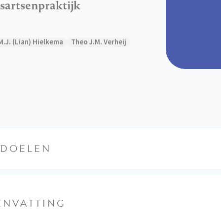
isartsenpraktijk
M.J. (Lian) Hielkema
Theo J.M. Verheij
RDOELEN
ENVATTING