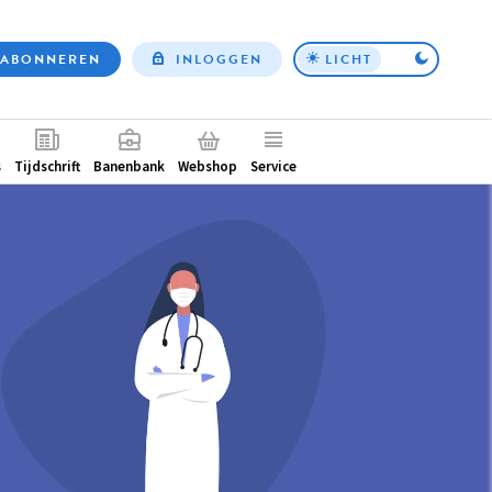
ABONNEREN
INLOGGEN
LICHT
Top
nav
ntair
s
Tijdschrift
Banenbank
Webshop
Service