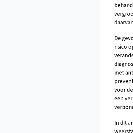
behande
vergroo
daarvan
De gevo
risico 
verande
diagnos
met ant
prevent
voor de
een ve
verbond
In dit 
weersta