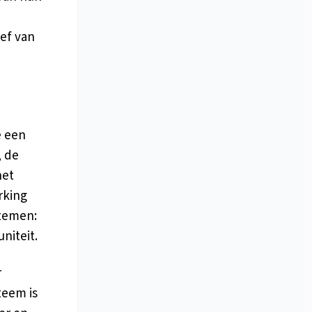
ef van
e een
, de
het
rking
stemen:
niteit.
r
teem is