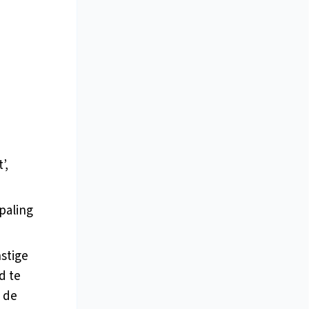
’,
paling
stige
d te
 de