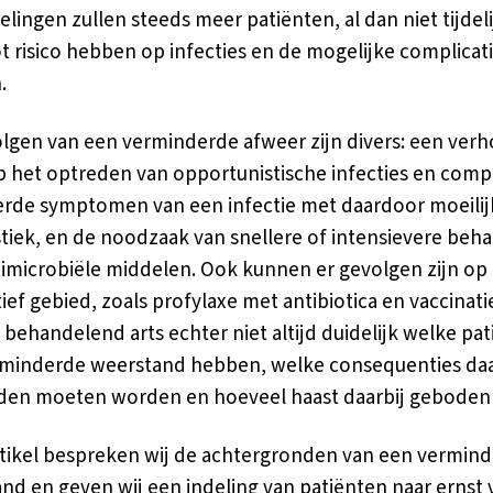
lingen zullen steeds meer patiënten, al dan niet tijdeli
t risico hebben op infecties en de mogelijke complicat
.
lgen van een verminderde afweer zijn divers: een ver
op het optreden van opportunistische infecties en compl
rde symptomen van een infectie met daardoor moeilij
tiek, en de noodzaak van snellere of intensievere beh
imicrobiële middelen. Ook kunnen er gevolgen zijn op
ief gebied, zoals profylaxe met antibiotica en vaccinatie
 behandelend arts echter niet altijd duidelijk welke pa
rminderde weerstand hebben, welke consequenties da
en moeten worden en hoeveel haast daarbij geboden 
artikel bespreken wij de achtergronden van een vermin
nd en geven wij een indeling van patiënten naar ernst