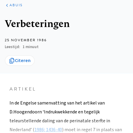
ARTIKELEN
VARIA
ABUIS
Kruimelpad
Verbeteringen
25 NOVEMBER 1986
Leestijd
1 minuut
Citeren
ARTIKEL
In de Engelse samenvatting van het artikel van
D.Hoogendoorn ‘Indrukwekkende en tegelijk
teleurstellende daling van de perinatale sterfte in
Nederland’ (
1986; 1436-40
) moet in regel 7 in plaats van