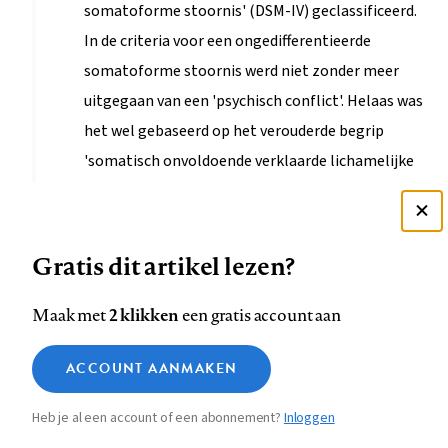
somatoforme stoornis' (DSM-IV) geclassificeerd.
In de criteria voor een ongedifferentieerde
somatoforme stoornis werd niet zonder meer
uitgegaan van een 'psychisch conflict'. Helaas was
het wel gebaseerd op het verouderde begrip
'somatisch onvoldoende verklaarde lichamelijke
klachten', wat bij de Somatisch-
symptoomstoornis (DSM-5) verlaten is.
Deze site gebruikt cookies
Gratis dit artikel lezen?
Zie onze cookie policy
(3) De zorgverleners in de ggz die zich
bezighouden met ALK, doen dit alleen als er
ACCEPTEER AANBEVOLEN INSTELLINGEN
2 klikken
Maak met
een gratis account aan
sprake is van een ernstige somatisch-
Functionele cookies
symptoomstoornis of functionele neurologische
ACCOUNT AANMAKEN
Medische vragen verdienen
Sluiten
Analytische cookies
stoornis (FNS). Een groep patiënten herstelt niet
betrouwbare antwoorden
voldoende van een paramedische behandeling
Heb je al een account of een abonnement?
Inloggen
Marketing cookies
STEL ZE NU AAN ASK NTVG
(zoals bijvoorbeeld fysiotherapie) en profiteert
Sla voorkeuren op