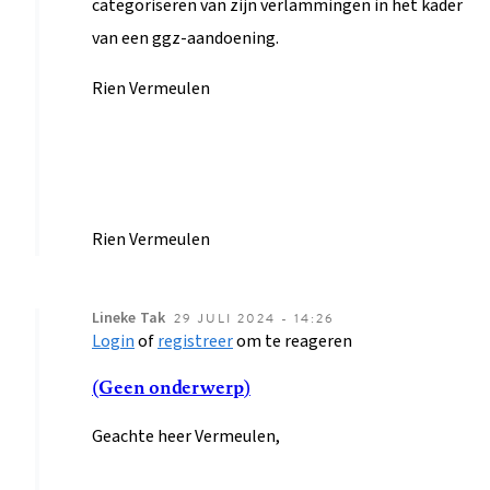
van een ggz-aandoening.
Rien Vermeulen
Rien Vermeulen
Lineke
Tak
29 JULI 2024 - 14:26
Login
of
registreer
om te reageren
Als
antwoord
(Geen onderwerp)
op
Geachte heer Vermeulen,
Van
SOLK