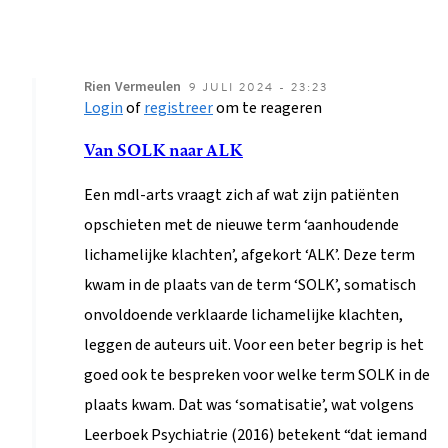
Rien
Vermeulen
9 JULI 2024 - 23:23
Login
of
registreer
om te reageren
Als
antwoord
Van SOLK naar ALK
op
Een mdl-arts vraagt zich af wat zijn patiënten
Verminderde
opschieten met de nieuwe term ‘aanhoudende
weerbaarheid
lichamelijke klachten’, afgekort ‘ALK’. Deze term
in
kwam in de plaats van de term ‘SOLK’, somatisch
volksgezondheid
onvoldoende verklaarde lichamelijke klachten,
door
leggen de auteurs uit. Voor een beter begrip is het
pvanloon@planet.nl
goed ook te bespreken voor welke term SOLK in de
plaats kwam. Dat was ‘somatisatie’, wat volgens
Leerboek Psychiatrie (2016) betekent “dat iemand