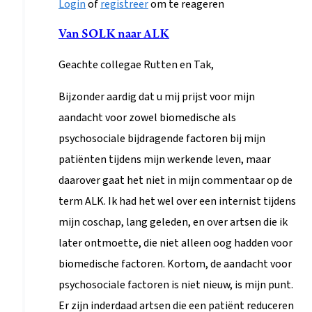
Als
antwoord
Van SOLK naar ALK
op
Geachte collegae Rutten en Tak,
De
meerwaarde
Bijzonder aardig dat u mij prijst voor mijn
van
aandacht voor zowel biomedische als
een
psychosociale bijdragende factoren bij mijn
ALK-
patiënten tijdens mijn werkende leven, maar
benadering
daarover gaat het niet in mijn commentaar op de
door
term ALK. Ik had het wel over een internist tijdens
s.rutten1@amst…
mijn coschap, lang geleden, en over artsen die ik
later ontmoette, die niet alleen oog hadden voor
biomedische factoren. Kortom, de aandacht voor
psychosociale factoren is niet nieuw, is mijn punt.
Er zijn inderdaad artsen die een patiënt reduceren