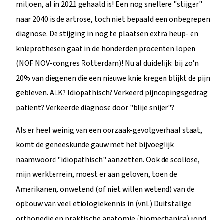
miljoen, al in 2021 gehaald is! Een nog snellere "stijger"
naar 2040 is de artrose, toch niet bepaald een onbegrepen
diagnose. De stijging in nog te plaatsen extra heup- en
knieprothesen gaat in de honderden procenten lopen
(NOF NOV-congres Rotterdam)! Nu al duidelijk: bij zo'n
20% van diegenen die een nieuwe knie kregen blijkt de pijn
gebleven. ALK? Idiopathisch? Verkeerd pijncopingsgedrag
patiënt? Verkeerde diagnose door "blije snijer"?
Als er heel weinig van een oorzaak-gevolgverhaal staat,
komt de geneeskunde gauw met het bijvoeglijk
naamwoord "idiopathisch" aanzetten. Ook de scoliose,
mijn werkterrein, moest er aan geloven, toen de
Amerikanen, onwetend (of niet willen wetend) van de
opbouw van veel etiologiekennis in (vnl.) Duitstalige
orthopedie en praktische anatomie (biomechanica) rond