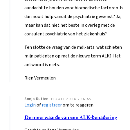
aandacht te houden voor biomedische factoren. Is
dan nooit hulp vanuit de psychiatrie gewenst? Ja,
maar kan dat niet het beste in overleg met de
consulent psychiatrie van het ziekenhuis?
Ten slotte de vraag van de mdl-arts: wat schieten
mijn patiënten op met de nieuwe term ALK? Het
antwoord is niets.
Rien Vermeulen
Sonja
Rutten
11 JULI 2024 - 16:59
Login
of
registreer
om te reageren
Als
antwoord
De meerwaarde van een ALK-benadering
op
Geachte collega Vermeulen,
Van