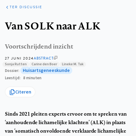
ARTIKELEN
OPINIE
TER DISCUSSIE
Kruimelpad
Van SOLK naar ALK
Voortschrijdend inzicht
27 JUNI 2024
ABSTRACT
Sonja Rutten
Carine den Boer
Lineke M. Tak
Huisartsgeneeskunde
Dossier
Leestijd
8 minuten
Citeren
Sinds 2021 pleiten experts ervoor om te spreken van
‘aanhoudende lichamelijke klachten’ (ALK) in plaats
van ‘somatisch onvoldoende verklaarde lichamelijke