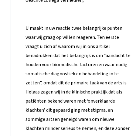
SOLK
naar
U maakt in uw reactie twee belangrijke punten
ALK
waar wij graag op willen reageren. Ten eerste
door
vraagt u zich af waarom wij in ons artikel
vermeulenrien@…
benadrukken dat het belangrijk is om “aandacht te
houden voor biomedische factoren en waar nodig
somatische diagnostiek en behandeling in te
zetten”, omdat dit de primaire taak van de arts is.
Helaas zagen wij in de klinische praktijk dat als
patiënten bekend waren met ‘onverklaarde
klachten’ dit gepaard ging met stigma, en
sommige artsen geneigd waren om nieuwe
klachten minder serieus te nemen, en deze zonder
kritische evaluatie in de hoek van de SOLK te