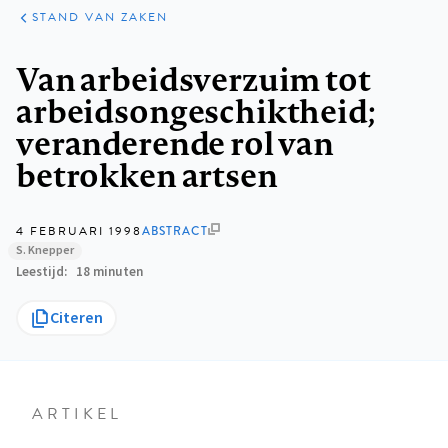
KLINISCHE
ARTIKELEN
PRAKTIJK
STAND VAN ZAKEN
Kruimelpad
Van arbeidsverzuim tot
arbeidsongeschiktheid;
veranderende rol van
betrokken artsen
4 FEBRUARI 1998
ABSTRACT
S. Knepper
Leestijd
18 minuten
Citeren
ARTIKEL