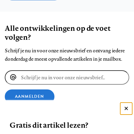
Alle ontwikkelingen op de voet
volgen?
Schrijf je nu in voor onze nieuwsbrief en ontvang iedere
donderdag de meest opvallende artikelen in je mailbox.
E-
mailadres
AANMELDEN
Deze site gebruikt cookies
VOLG ONS OP
Gratis dit artikel lezen?
Zie onze cookie policy