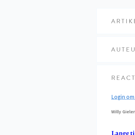
ARTIK
AUTE
REACT
Login om 
Willy
Giele
Lange ti