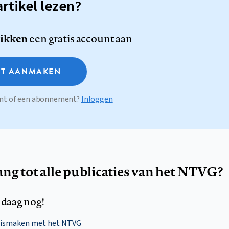
artikel lezen?
likken
een gratis account aan
T AANMAKEN
ount of een abonnement?
Inloggen
ang tot alle publicaties van het NTVG?
daag nog!
nismaken met het NTVG