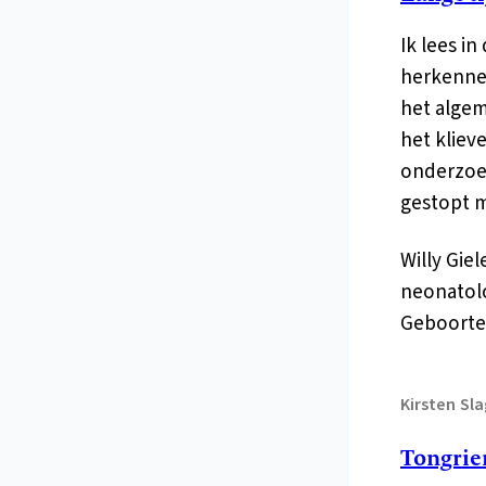
Ik lees in
herkennen
het algem
het kliev
onderzoek
gestopt 
Willy Gie
neonatolo
Geboorte
Kirsten
Sla
Tongriem