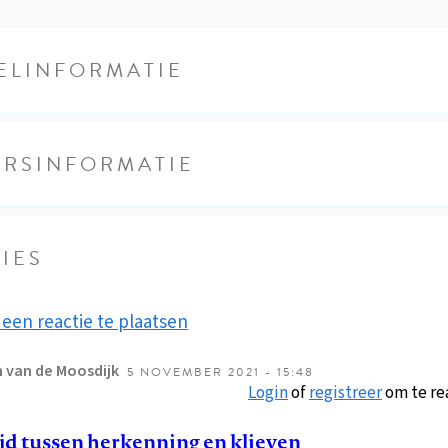
ELINFORMATIE
URSINFORMATIE
IES
een reactie te plaatsen
n van de Moosdijk
5 NOVEMBER 2021 - 15:48
Login
of
registreer
om te re
jd tussen herkenning en klieven