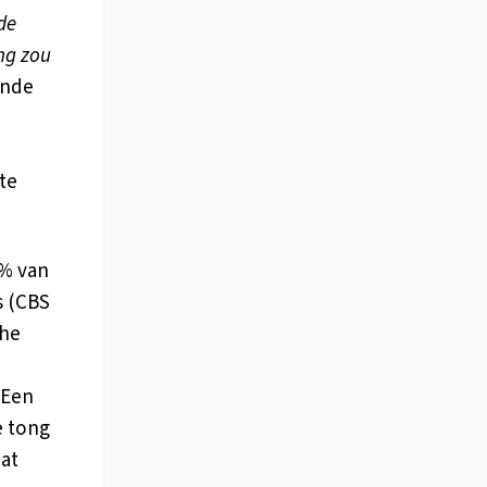
de
ng zou
unde
te
1% van
s (CBS
che
 Een
e tong
at