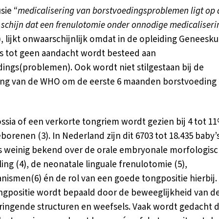
sie “
medicalisering van borstvoedingsproblemen ligt op 
e schijn dat een frenulotomie onder onnodige medicaliseri
), lijkt onwaarschijnlijk omdat in de opleiding Geneesk
s tot geen aandacht wordt besteed aan
ings(problemen). Ook wordt niet stilgestaan bij de
ing van de WHO om de eerste 6 maanden borstvoeding 
ssia of een verkorte tongriem wordt gezien bij 4 tot 1
eborenen (3). In Nederland zijn dit 6703 tot 18.435 baby’
 is weinig bekend over de orale embryonale morfologis
ing (4), de neonatale linguale frenulotomie (5),
nismen(6) én de rol van een goede tongpositie hierbij.
gpositie wordt bepaald door de beweeglijkheid van d
ingende structuren en weefsels. Vaak wordt gedacht d