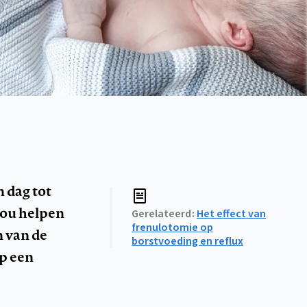
n dag tot
zou helpen
Gerelateerd
Het effect van
frenulotomie op
n van de
borstvoeding en reflux
p een