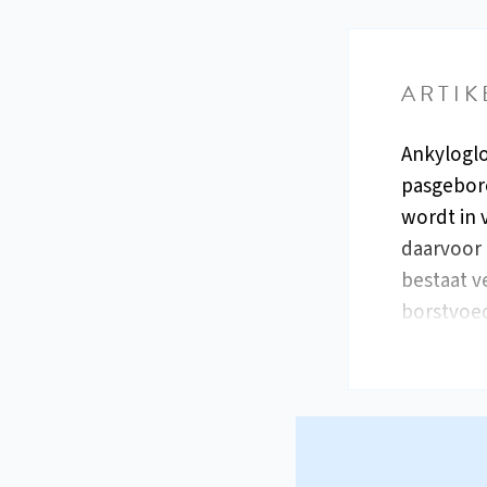
ARTIK
Ankyloglo
pasgebor
wordt in 
daarvoor 
bestaat v
borstvoe