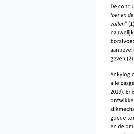
De conclu
loer en d
vallen”
(1
nauwelijk
borstvoed
aanbevel
geven (2)
Ankyloglo
alle pasg
2019). Er
ontwikkel
slikmecha
goede ton
en de omr