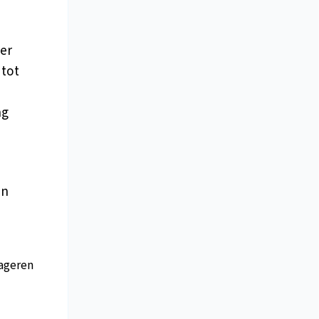
er
 tot
ng
en
ageren