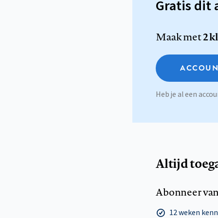
Gratis dit 
Maak met
2 k
ACCOUN
Heb je al een acc
Altijd toeg
Abonneer van
12 weken ken