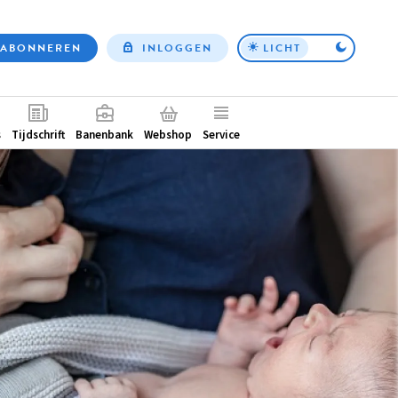
ABONNEREN
INLOGGEN
LICHT
Top
nav
ntair
s
Tijdschrift
Banenbank
Webshop
Service