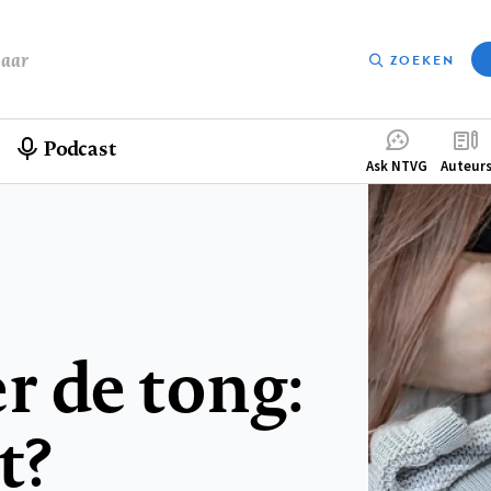
baar
ZOEKEN
Podcast
Compleme
Ask NTVG
Auteur
menu
 de tong:
t?