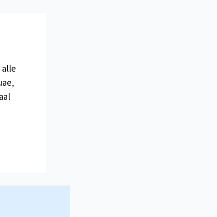
 alle
uae,
aal