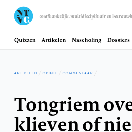
onafhankelijk, multidisciplinair en betrouw
Home
Quizzen
Artikelen
Nascholing
Dossiers
Hoofdnavigatie
ARTIKELEN
OPINIE
COMMENTAAR
Kruimelpad
Tongriem over
klieven of nie