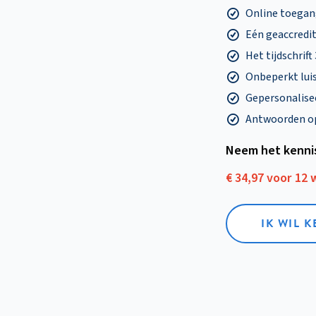
Online toegang
Eén geaccredit
Het tijdschrift
Onbeperkt lui
Gepersonalisee
Antwoorden op 
Neem het kenni
€ 34,97 voor 12
IK WIL 