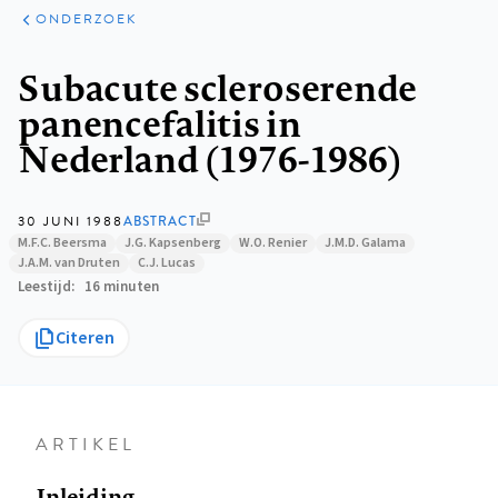
ARTIKELEN
ONDERZOEK
ONDERZOEK
Kruimelpad
Subacute scleroserende
panencefalitis in
Nederland (1976-1986)
30 JUNI 1988
ABSTRACT
M.F.C. Beersma
J.G. Kapsenberg
W.O. Renier
J.M.D. Galama
J.A.M. van Druten
C.J. Lucas
Leestijd
16 minuten
Citeren
ARTIKEL
Inleiding