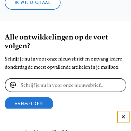
IK WIL DIGITAAL
Alle ontwikkelingen op de voet
volgen?
Schrijf je nu in voor onze nieuwsbrief en ontvang iedere
donderdag de meest opvallende artikelen in je mailbox.
E-
mailadres
AANMELDEN
VOLG ONS OP
Deze site gebruikt cookies