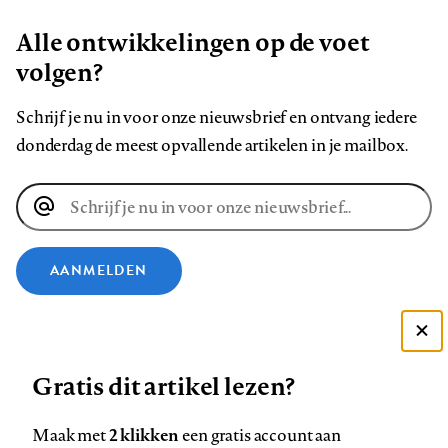
Alle ontwikkelingen op de voet
volgen?
Schrijf je nu in voor onze nieuwsbrief en ontvang iedere
donderdag de meest opvallende artikelen in je mailbox.
E-
mailadres
AANMELDEN
VOLG ONS OP
Deze site gebruikt cookies
Gratis dit artikel lezen?
Zie onze cookie policy
Volg
Volg
Volg
Volg
Volg
Volg
ACCEPTEER AANBEVOLEN INSTELLINGEN
ons
ons
ons
ons
ons
ons
2 klikken
Maak met
een gratis account aan