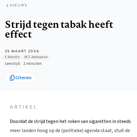
ARTIKELEN
HET
NIEUWS
KORT
Kruimelpad
Strijd tegen tabak heeft
effect
25 MAART 2006
F. Kievits
M.T. Adriaanse
Leestijd
2 minuten
Citeren
ARTIKEL
Doordat de strijd tegen het roken van sigaretten in steeds
meer landen hoog op de (politieke) agenda staat, stuit de