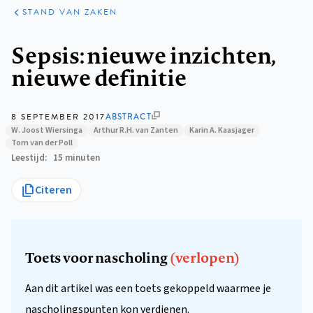
KLINISCHE
ARTIKELEN
PRAKTIJK
STAND VAN ZAKEN
Kruimelpad
Sepsis: nieuwe inzichten,
nieuwe definitie
8 SEPTEMBER 2017
ABSTRACT
W. Joost Wiersinga
Arthur R.H. van Zanten
Karin A. Kaasjager
Tom van der Poll
Leestijd
15 minuten
Citeren
Toets voor nascholing
(verlopen)
Aan dit artikel was een toets gekoppeld waarmee je
nascholingspunten kon verdienen.