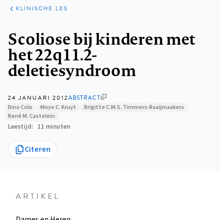
KLINISCHE
ARTIKELEN
PRAKTIJK
KLINISCHE LES
Kruimelpad
Scoliose bij kinderen met
het 22q11.2-
deletiesyndroom
24 JANUARI 2012
ABSTRACT
Dino Colo
Moyo C. Kruyt
Brigitte C.M.S. Timmers-Raaijmaakers
René M. Castelein
Leestijd
11 minuten
Citeren
ARTIKEL
Dames en Heren,