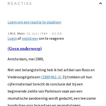
REACTIES
Login om een reactie te plaatsen
J.M.A.
Mens
22 JULI 1989 - 02:00
Login
of
registreer
om te reageren
(Geen onderwerp)
Amsterdam, mei 1989,
Met veel belangstelling heb ik het artikel van Roos en
Vredevoogd gelezen
(1989;961-2).
Zij trekken uit hun
cijfermateriaal terecht de conclusie dat bij een
beginnende ziekte van Parkinson vaak aan een
reumatische aandoening wordt gedacht; een leerzame
boodschap voor huisartsen en reumatologen.