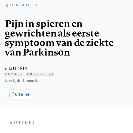
KLINISCHE
ARTIKELEN
PRAKTIJK
KLINISCHE LES
Kruimelpad
Pijn in spieren en
gewrichten als eerste
symptoom van de ziekte
van Parkinson
6 MEI 1989
R.A.C. Roos
C.B. Vredevoogd
Leestijd
8 minuten
Citeren
ARTIKEL