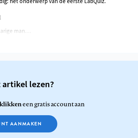
ig: het onderwerp van de eerste LabQuiz.
1
-jarige man…
t artikel lezen?
 klikken
een gratis account aan
NT AANMAKEN