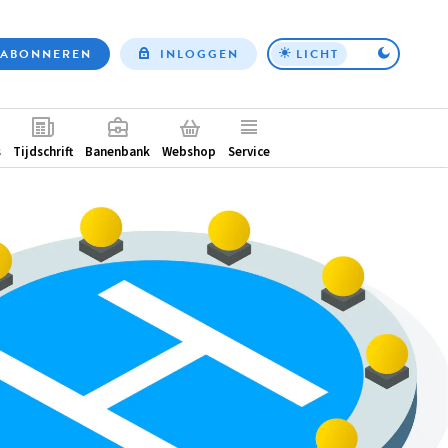
ABONNEREN
INLOGGEN
LICHT
Top
nav
ntair
s
Tijdschrift
Banenbank
Webshop
Service