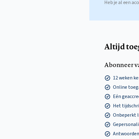
Heb je al een a
Altijd to
Abonneer v
12 weken k
Online toega
Eén geaccre
Het tijdschri
Onbeperkt l
Gepersonalis
Antwoorden o