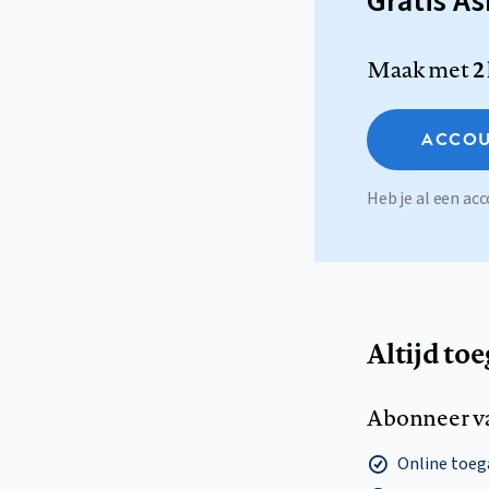
Gratis A
Maak met
2
ACCOU
Heb je al een a
Altijd to
Abonneer v
Online toega