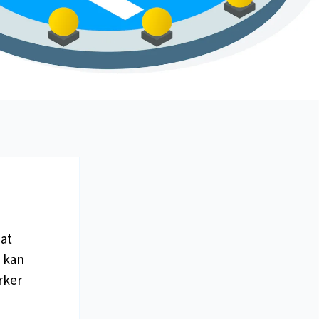
dat
P kan
rker