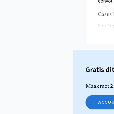
eenvoud
Casus 
Een 77
Gratis di
Maak met
2
ACCOU