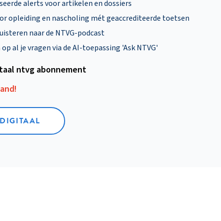
eerde alerts voor artikelen en dossiers
oor opleiding en nascholing mét geaccrediteerde toetsen
uisteren naar de NTVG-podcast
p al je vragen via de AI-toepassing 'Ask NTVG'
itaal ntvg abonnement
aand!
 DIGITAAL