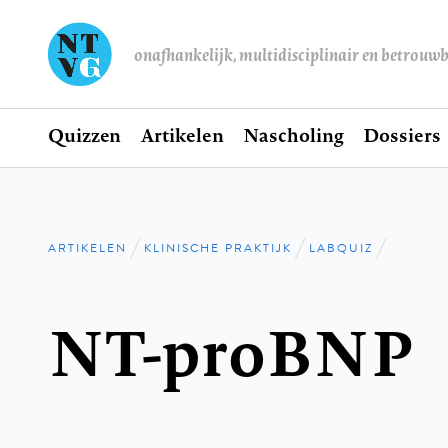
onafhankelijk, multidisciplinair en betrouw
Home
Quizzen
Artikelen
Nascholing
Dossiers
Hoofdnavigatie
ARTIKELEN
KLINISCHE PRAKTIJK
LABQUIZ
Kruimelpad
NT-proBNP