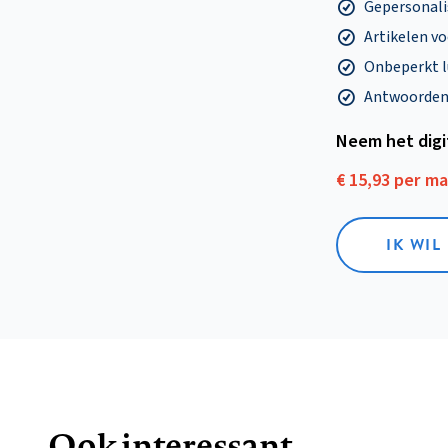
Gepersonalis
Artikelen v
Onbeperkt l
Antwoorden o
Neem het dig
€ 15,93 per m
IK WIL
Ook interessant