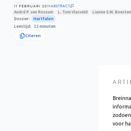
11 FEBRUARI 2011
ABSTRACT
André P. van Rossum
L. Tom Vlasveld
Lianne S.M. Boeste
Hartfalen
Dossier
Leestijd
12 minuten
Citeren
ARTI
Breinna
informa
zodoend
voor har