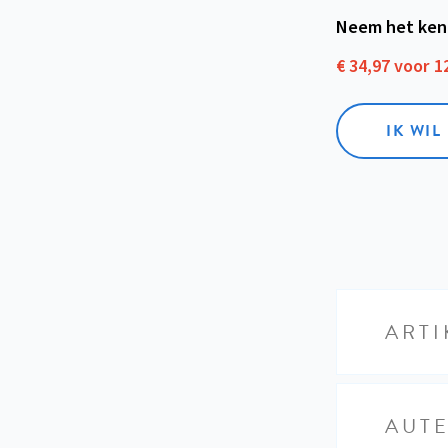
Neem het ken
€ 34,97 voor 
IK WI
ARTI
AUT