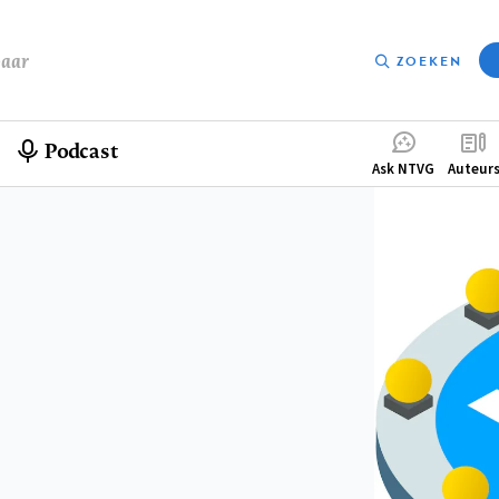
baar
ZOEKEN
Podcast
Compleme
Ask NTVG
Auteur
menu