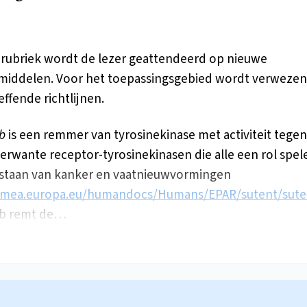
 rubriek wordt de lezer geattendeerd op nieuwe
iddelen. Voor het toepassingsgebied wordt verwezen
effende richtlijnen.
ib
is een remmer van tyrosinekinase met activiteit tege
verwante receptor-tyrosinekinasen die alle een rol spele
staan van kanker en vaatnieuwvormingen
mea.europa.eu/humandocs/Humans/EPAR/sutent/sute
ib remt de…