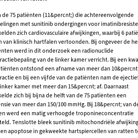
an de 75 patiënten (11&percnt;) die achtereenvolgende
lingen met sunitinib ondergingen voor imatinibresist
elden zich cardiovasculaire afwijkingen, waarbij 6 pati
 van klinisch hartfalen vertoonden. Bij ongeveer de hel
ënten werd in dit onderzoek een radionuclide
fractiebepaling van de linker kamer verricht. Bij een kw
tiënten ontstond een afname van meer dan 10&percnt;
fractie en bij een vijfde van de patiënten nam de ejectie
linker kamer met meer dan 15&percnt; af. Daarnaast
elde zich bij bijna de helft van de 75 patiënten een
nsie van meer dan 150/100 mmHg. Bij 18&percnt; van d
en werd een matig verhoogde troponineconcentratie
teld. Tenslotte bleek sunitinib mitochondriële afwijking
en apoptose in gekweekte hartspiercellen van ratten t