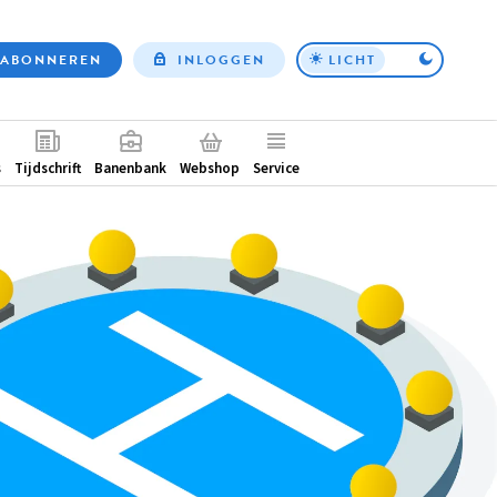
ABONNEREN
INLOGGEN
LICHT
Top
nav
ntair
s
Tijdschrift
Banenbank
Webshop
Service