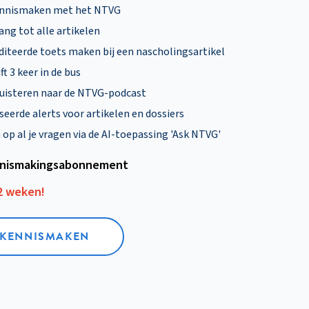
ennismaken met het NTVG
ng tot alle artikelen
diteerde toets maken bij een nascholingsartikel
ft 3 keer in de bus
uisteren naar de NTVG-podcast
eerde alerts voor artikelen en dossiers
p al je vragen via de AI-toepassing 'Ask NTVG'
nismakings­abonnement
12 weken!
L KENNISMAKEN