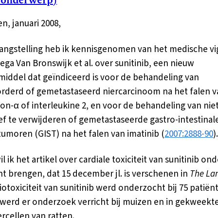
n, januari 2008,
angstelling heb ik kennisgenomen van het medische vi
lega Van Bronswijk et al. over sunitinib, een nieuw
iddel dat geïndiceerd is voor de behandeling van
rderd of gemetastaseerd niercarcinoom na het falen v
ron-α of interleukine 2, en voor de behandeling van niet
ef te verwijderen of gemetastaseerde gastro-intestinal
umoren (GIST) na het falen van imatinib (
2007:2888-90
).
l ik het artikel over cardiale toxiciteit van sunitinib on
t brengen, dat 15 december jl. is verschenen in
The La
iotoxiciteit van sunitinib werd onderzocht bij 75 patiën
werd er onderzoek verricht bij muizen en in gekweekt
ercellen van ratten.