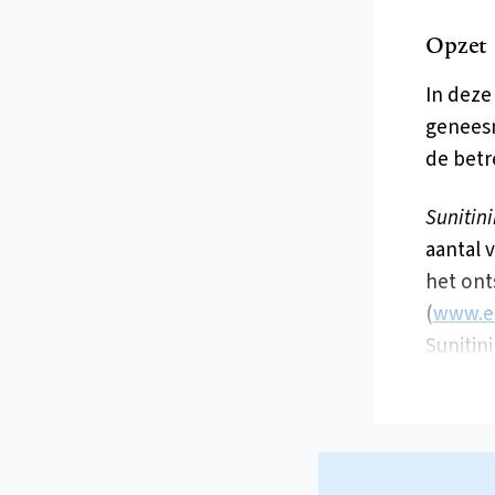
Opzet
In deze
geneesm
de betr
Sunitin
aantal 
het ont
(
www.e
Sunitin