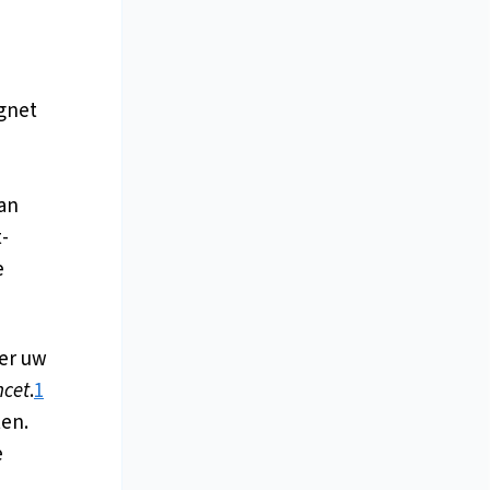
gnet
an
-
e
der uw
ncet
.
1
ten.
e