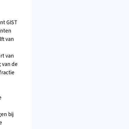
ent GIST
ënten
ft van
art van
 van de
fractie
e
en bij
e