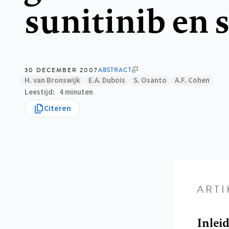
sunitinib en 
30 DECEMBER 2007
ABSTRACT
H. van Bronswijk
E.A. Dubois
S. Osanto
A.F. Cohen
Leestijd
4 minuten
Citeren
ARTI
Inlei