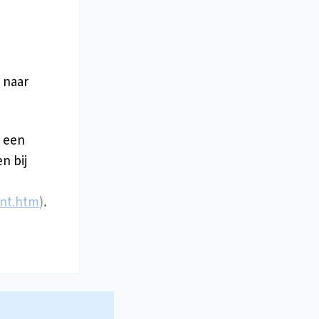
 naar
n een
n bij
nt.htm
).