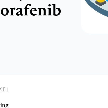
sorafenib
KEL
ding