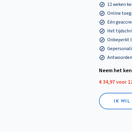
12 weken k
Online toega
Eén geaccre
Het tijdschri
Onbeperkt l
Gepersonalis
Antwoorden o
Neem het ken
€ 34,97 voor 
IK WI