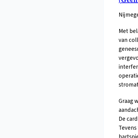
Nijmege
Met bel
van col
geneesm
vergevo
interfe
operati
stromat
Graag wi
aandach
De card
Tevens 
hartspi