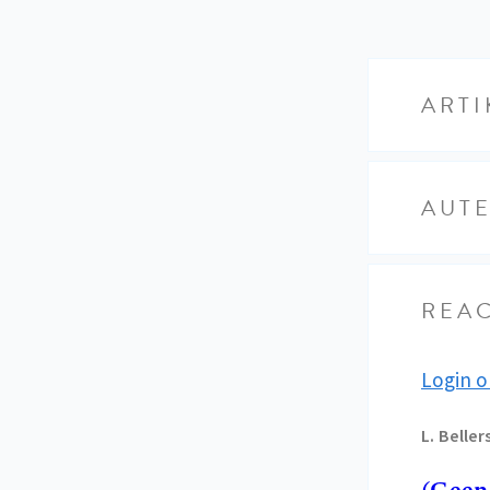
ARTI
AUT
REAC
Login o
L.
Beller
(Geen