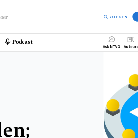
baar
ZOEKEN
Podcast
Compleme
Ask NTVG
Auteur
menu
en;