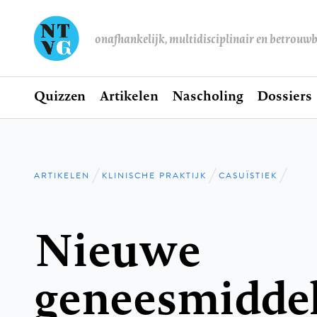
onafhankelijk, multidisciplinair en betrouw
Home
Quizzen
Artikelen
Nascholing
Dossiers
Hoofdnavigatie
ARTIKELEN
KLINISCHE PRAKTIJK
CASUÏSTIEK
Kruimelpad
Nieuwe
geneesmiddel