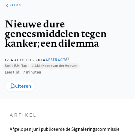
ARTIKELEN
PERSPECTIEF
ZORG
Kruimelpad
Nieuwe dure
geneesmiddelen tegen
kanker; een dilemma
12 AUGUSTUS 2014
ABSTRACT
Sofie E.M. Tax
J.J.M. (Koos) van der Hoeven
Leestijd
7 minuten
Citeren
ARTIKEL
Afgelopen juni publiceerde de Signaleringscommissie