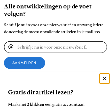
Alle ontwikkelingen op de voet
volgen?
Schrijf je nu in voor onze nieuwsbrief en ontvang iedere
donderdag de meest opvallende artikelen in je mailbox.
E-
mailadres
AANMELDEN
VOLG ONS OP
Deze site gebruikt cookies
Gratis dit artikel lezen?
Zie onze cookie policy
Volg
Volg
Volg
Volg
Volg
Volg
ACCEPTEER AANBEVOLEN INSTELLINGEN
ons
ons
ons
ons
ons
ons
2 klikken
Maak met
een gratis account aan
op
op
op
op
op
op