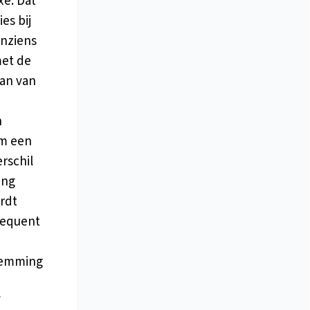
xe. Dat
es bij
inziens
met de
aan van
n
om een
erschil
ing
rdt
requent
stemming
f