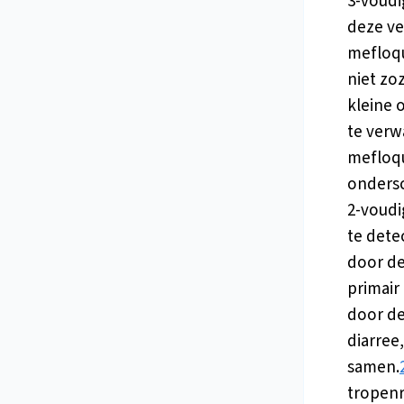
3-voudi
deze ver
mefloqu
niet zo
kleine 
te verw
mefloqu
ondersc
2-voudig
te dete
door de
primair
door d
diarree
samen.
tropenr