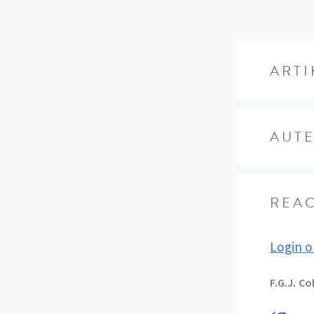
ARTI
AUT
REAC
Login o
F.G.J.
Co