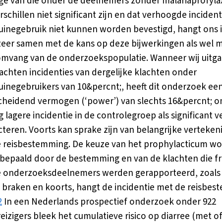
ge van die onder de deelnemers zonder malariaprofyla
schillen niet significant zijn en dat verhoogde incidenti
inegebruik niet kunnen worden bevestigd, hangt ons 
zeer samen met de kans op deze bijwerkingen als wel 
omvang van de onderzoekspopulatie. Wanneer wij uitg
achten incidenties van dergelijke klachten onder
inegebruikers van 10&percnt;, heeft dit onderzoek ee
heidend vermogen (‘power’) van slechts 16&percnt; 
 lagere incidentie in de controlegroep als significant v
cteren. Voorts kan sprake zijn van belangrijke verteken
 reisbestemming. De keuze van het prophylacticum wo
 bepaald door de bestemming en van de klachten die f
e onderzoeksdeelnemers werden gerapporteerd, zoals
, braken en koorts, hangt de incidentie met de reisbe
2
In een Nederlands prospectief onderzoek onder 922
eizigers bleek het cumulatieve risico op diarree (met o