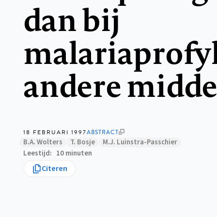
dan bij
malariaprofy
andere midde
18 FEBRUARI 1997
ABSTRACT
B.A. Wolters
T. Bosje
M.J. Luinstra-Passchier
Leestijd
10 minuten
Citeren