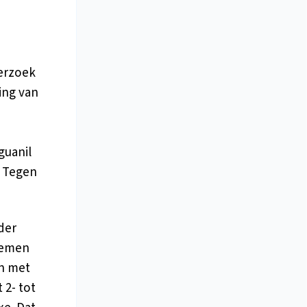
derzoek
ing van
guanil
. Tegen
der
blemen
en met
2- tot