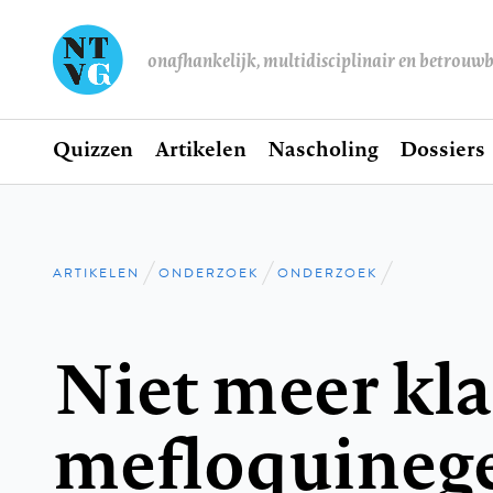
onafhankelijk, multidisciplinair en betrouw
Home
Quizzen
Artikelen
Nascholing
Dossiers
Hoofdnavigatie
ARTIKELEN
ONDERZOEK
ONDERZOEK
Kruimelpad
Niet meer kla
mefloquineg