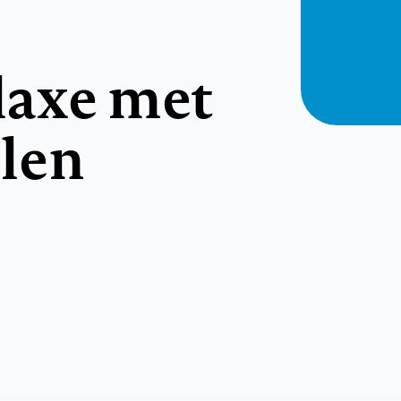
laxe met
len