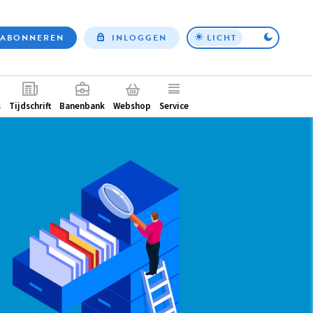
ABONNEREN
INLOGGEN
LICHT
Top
nav
ntair
s
Tijdschrift
Banenbank
Webshop
Service