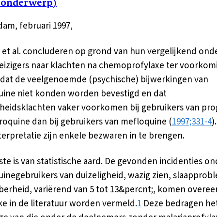
 onderwerp)
am, februari 1997,
 et al. concluderen op grond van hun vergelijkend on
eizigers naar klachten na chemoprofylaxe ter voorkom
 dat de veelgenoemde (psychische) bijwerkingen van
ine niet konden worden bevestigd en dat
eidsklachten vaker voorkomen bij gebruikers van pro
roquine dan bij gebruikers van mefloquine (
1997;331-4
)
terpretatie zijn enkele bezwaren in te brengen.
ste is van statistische aard. De gevonden incidenties on
inegebruikers van duizeligheid, wazig zien, slaappro
erheid, variërend van 5 tot 13&percnt;, komen overe
ke in de literatuur worden vermeld.
1
Deze bedragen het 