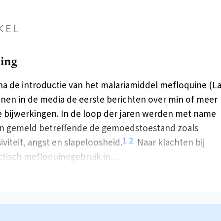
KEL
ding
 na de introductie van het malariamiddel mefloquine (L
nen in de media de eerste berichten over min of meer
e bijwerkingen. In de loop der jaren werden met name
n gemeld betreffende de gemoedstoestand zoals
1
2
iviteit, angst en slapeloosheid.
Naar klachten bij
ctisch mefloquinegebruik in…