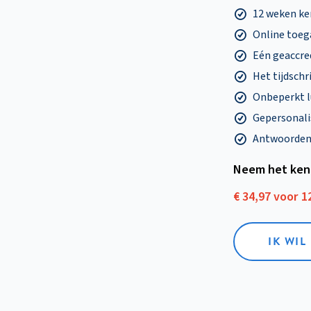
12 weken k
Online toega
Eén geaccre
Het tijdschri
Onbeperkt l
Gepersonalis
Antwoorden o
Neem het ken
€ 34,97 voor 
IK WI