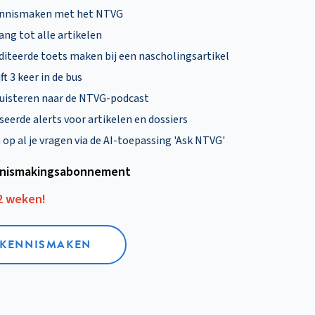
ennismaken met het NTVG
ng tot alle artikelen
diteerde toets maken bij een nascholingsartikel
ft 3 keer in de bus
uisteren naar de NTVG-podcast
eerde alerts voor artikelen en dossiers
p al je vragen via de AI-toepassing 'Ask NTVG'
nismakings­abonnement
12 weken!
L KENNISMAKEN