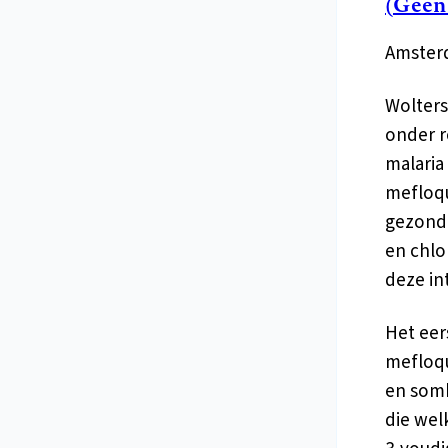
(Geen
Amsterd
Wolters
onder r
malaria
mefloqu
gezondh
en chlo
deze in
Het eer
mefloqu
en somb
die wel