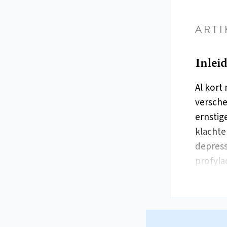
ARTI
Inlei
Al kort
versche
ernstig
klachte
depress
profyla