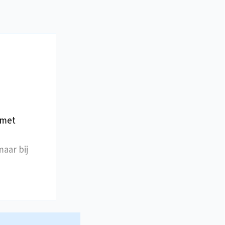
 met
aar bij