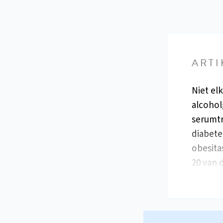
ARTI
Niet el
alcohol
serumtr
diabete
obesita
20 van 