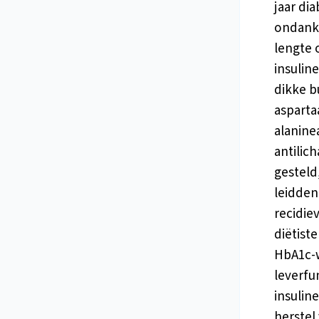
jaar di
ondanks
lengte 
insulin
dikke b
asparta
alanine
antilic
gesteld
leidden
recidie
diëtiste
HbA1c-w
leverfu
insulin
herstel