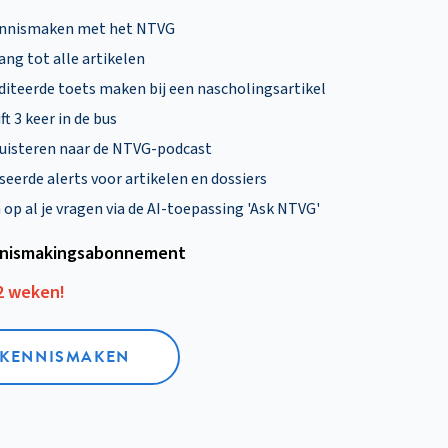
ennismaken met het NTVG
ng tot alle artikelen
diteerde toets maken bij een nascholingsartikel
ft 3 keer in de bus
uisteren naar de NTVG-podcast
eerde alerts voor artikelen en dossiers
p al je vragen via de AI-toepassing 'Ask NTVG'
nismakings­abonnement
12 weken!
L KENNISMAKEN