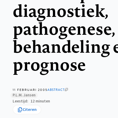
diagnostiek,
pathogenese,
behandeling 
prognose
11 FEBRUARI 2005
ABSTRACT
P.L.M. Jansen
Leestijd
12 minuten
Citeren