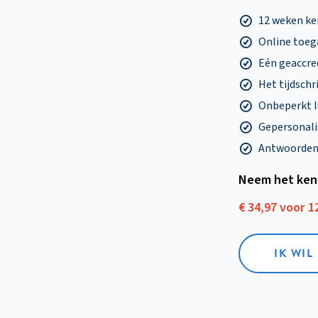
12 weken k
Online toega
Eén geaccre
Het tijdschri
Onbeperkt l
Gepersonalis
Antwoorden o
Neem het ken
€ 34,97 voor 
IK WI