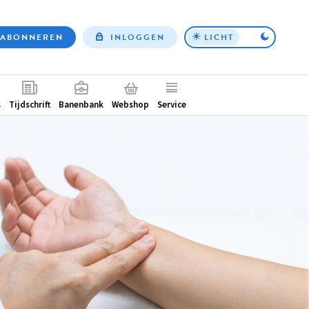
ABONNEREN
INLOGGEN
LICHT
Top
nav
ntair
s
Tijdschrift
Banenbank
Webshop
Service