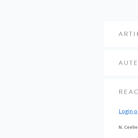
ARTI
AUT
REAC
Login o
N.
Ceelie