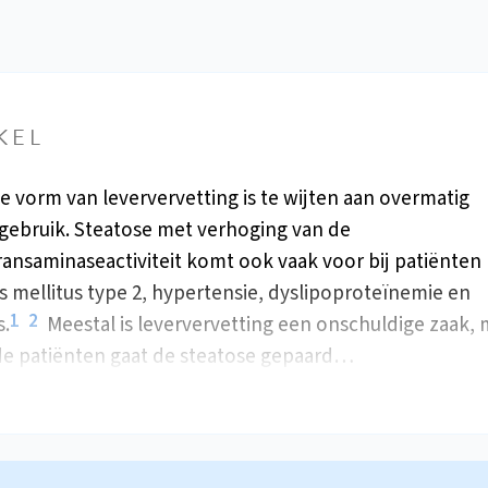
KEL
ke vorm van leververvetting is te wijten aan overmatig
gebruik. Steatose met verhoging van de
ansaminaseactiviteit komt ook vaak voor bij patiënten
s mellitus type 2, hypertensie, dyslipoproteïnemie en
1
2
s.
Meestal is leververvetting een onschuldige zaak, m
de patiënten gaat de steatose gepaard…