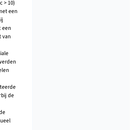
c > 10)
 met een
ij
t een
t van
iale
 werden
elen
nteerde
rbij de
 de
tueel