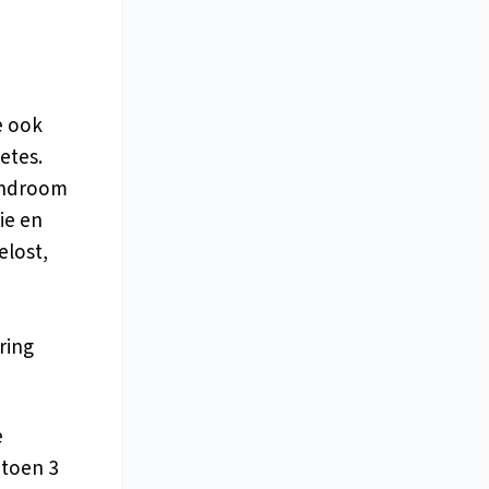
e ook
etes.
syndroom
ie en
elost,
ring
e
 toen 3