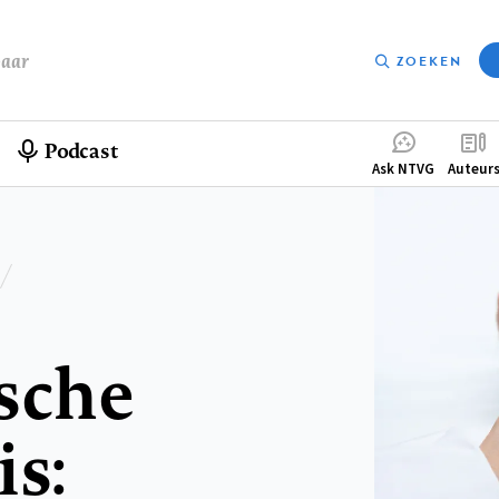
baar
ZOEKEN
Podcast
Compleme
Ask NTVG
Auteur
menu
sche
s: