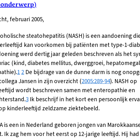
 onderwerp)
ht, februari 2005,
coholische steatohepatitis (NASH) is een aandoening di
erleeftijd kan voorkomen bij patiënten met type-1-diab
oening werd dertig jaar geleden beschreven als het 
riac (kind, diabetes mellitus, dwerggroei, hepatomegal
athie).
1
2
De bijdrage van de dunne darm is nog onopg
 collega Jansen in zijn overzicht (
2005:289-94
). NASH op
eeftijd wordt beschreven samen met enteropathie en
hterstand.
3
Ik beschrijf in het kort een persoonlijk erva
 op kinderleeftijd zeldzame ziektebeeld.
 A is een in Nederland geboren jongen van Marokkaans
 Ik zag hem voor het eerst op 12-jarige leeftijd. Hij had