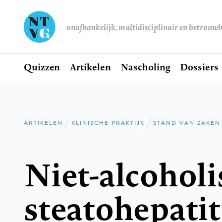
onafhankelijk, multidisciplinair en betrouw
Home
Quizzen
Artikelen
Nascholing
Dossiers
Hoofdnavigatie
ARTIKELEN
KLINISCHE PRAKTIJK
STAND VAN ZAKEN
Kruimelpad
Niet-alcoholi
steatohepatiti