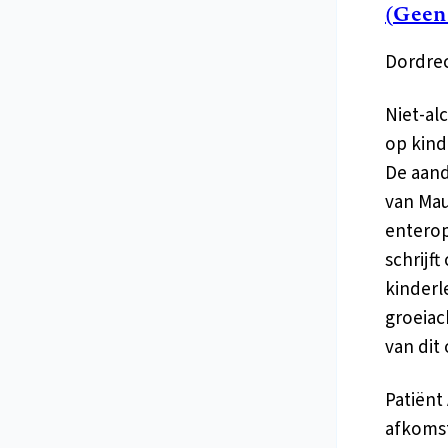
(Geen
Dordrec
Niet-al
op kind
De aand
van Mau
enterop
schrijft
kinderl
groeiac
van dit
Patiënt
afkomst.