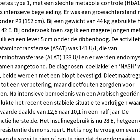
abetes type 1, met een slechte metabole controle (HbA1
 intensieve begeleiding. Er was een groeiachterstand
onder P3 (152 cm). Bij een gewicht van 44 kg gebruikte h
e 42 E. Bij onderzoek toen zag ik een magere jongen me
uik en een lever 5 cm onder de ribbenboog. De activitei
ataminotransferase (ASAT) was 141 U/l, die van
aminotransferase (ALAT) 133 U/l en er werden endomys
hamen aangetoond. De diagnosen ‘coeliakie’ en ‘NASH’
, beide werden met een biopt bevestigd. Dieetmaatreg
 tot een verbetering, maar dieetfouten zorgden voor
ven. Na intensieve bemoeienis van een Arabisch georië
 lukte het recent een stabiele situatie te verkrijgen waa
aarde daalde van 12,5 naar 10,1 in een half jaar. De
nctie herstelde. Het insulinegebruik is nu 28 E, hetgeen
eresistentie demonstreert. Het is nog te vroeg om even
 van de groei te zien of om te zien dat de endomysiale