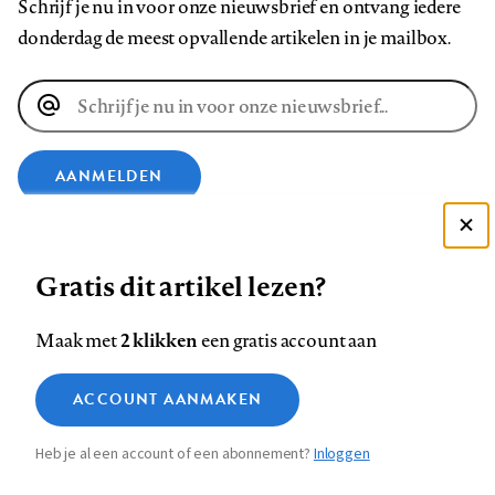
Schrijf je nu in voor onze nieuwsbrief en ontvang iedere
donderdag de meest opvallende artikelen in je mailbox.
E-
mailadres
AANMELDEN
VOLG ONS OP
Deze site gebruikt cookies
Gratis dit artikel lezen?
Zie onze cookie policy
Volg
Volg
Volg
Volg
Volg
Volg
ACCEPTEER AANBEVOLEN INSTELLINGEN
2 klikken
Maak met
een gratis account aan
ons
ons
ons
ons
ons
ons
Functionele cookies
op
op
op
op
op
op
Contact
Colofon
Disclaimer
Privacy
About us
ACCOUNT AANMAKEN
Medische vragen verdienen
Footer
Sluiten
Facebook
LinkedIn
Bluesky
Instagram
YouTube
Pinterest
Analytische cookies
betrouwbare antwoorden
Heb je al een account of een abonnement?
Inloggen
Marketing cookies
navigation
STEL ZE NU AAN ASK NTVG
Sla voorkeuren op