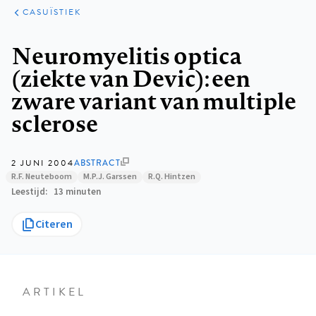
KLINISCHE
ARTIKELEN
PRAKTIJK
CASUÏSTIEK
Kruimelpad
Neuromyelitis optica
(ziekte van Devic): een
zware variant van multiple
sclerose
2 JUNI 2004
ABSTRACT
R.F. Neuteboom
M.P.J. Garssen
R.Q. Hintzen
Leestijd
13 minuten
Citeren
ARTIKEL