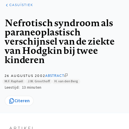
KLINISCHE
ARTIKELEN
PRAKTIJK
CASUÏSTIEK
Kruimelpad
Nefrotisch syndroom als
paraneoplastisch
verschijnsel van de ziekte
van Hodgkin bij twee
kinderen
26 AUGUSTUS 2002
ABSTRACT
M.F. Raphaël
J.W. Groothoff
H. van den Berg
Leestijd
13 minuten
Citeren
ARTIKEL