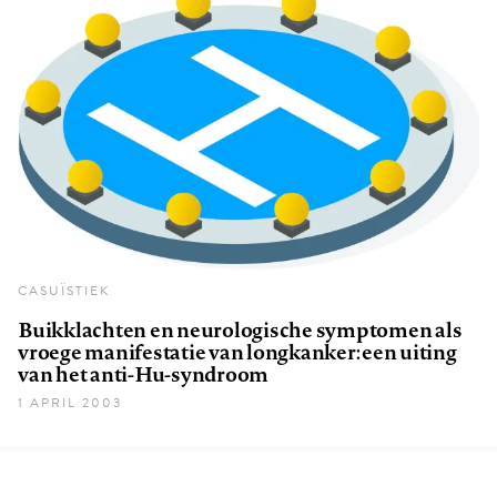
CASUÏSTIEK
Buikklachten en neurologische symptomen als
vroege manifestatie van longkanker: een uiting
van het anti-Hu-syndroom
1 APRIL 2003