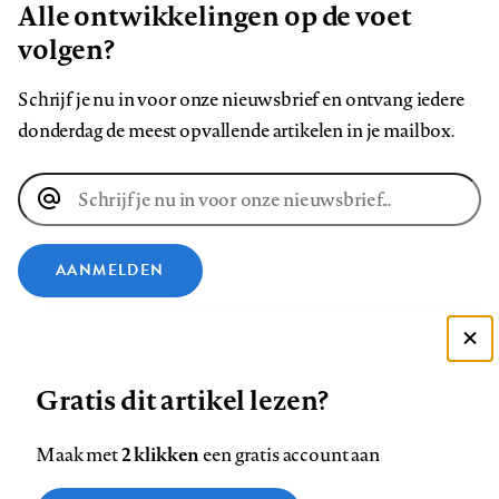
Alle ontwikkelingen op de voet
volgen?
Schrijf je nu in voor onze nieuwsbrief en ontvang iedere
donderdag de meest opvallende artikelen in je mailbox.
E-
mailadres
AANMELDEN
VOLG ONS OP
Deze site gebruikt cookies
Gratis dit artikel lezen?
Zie onze cookie policy
Volg
Volg
Volg
Volg
Volg
Volg
ACCEPTEER AANBEVOLEN INSTELLINGEN
ons
ons
ons
ons
ons
ons
2 klikken
Maak met
een gratis account aan
op
op
op
op
op
op
Contact
Colofon
Disclaimer
Privacy
About us