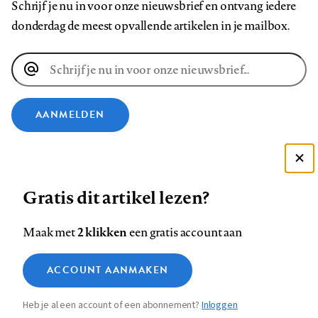
Schrijf je nu in voor onze nieuwsbrief en ontvang iedere
donderdag de meest opvallende artikelen in je mailbox.
E-
mailadres
AANMELDEN
VOLG ONS OP
Deze site gebruikt cookies
Gratis dit artikel lezen?
Zie onze cookie policy
Volg
Volg
Volg
Volg
Volg
Volg
ACCEPTEER AANBEVOLEN INSTELLINGEN
ons
ons
ons
ons
ons
ons
2 klikken
Maak met
een gratis account aan
op
op
op
op
op
op
Contact
Colofon
Disclaimer
Privacy
About us
Functionele cookies
Footer
ACCOUNT AANMAKEN
Facebook
LinkedIn
Bluesky
Instagram
YouTube
Pinterest
Medische vragen verdienen
Sluiten
Analytische cookies
betrouwbare antwoorden
navigation
Heb je al een account of een abonnement?
Inloggen
Marketing cookies