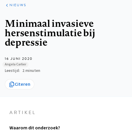
ARTIKELEN
HET
NIEUWS
KORT
Kruimelpad
Minimaal invasieve
hersenstimulatie bij
depressie
16 JUNI 2020
Angela Carlier
Leestijd
2 minuten
Citeren
ARTIKEL
Waarom dit onderzoek?