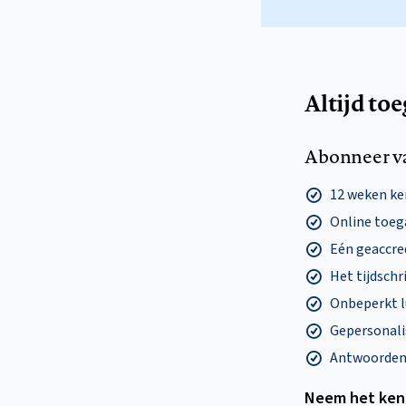
Altijd to
Abonneer v
12 weken k
Online toega
Eén geaccre
Het tijdschri
Onbeperkt l
Gepersonalis
Antwoorden o
Neem het ken