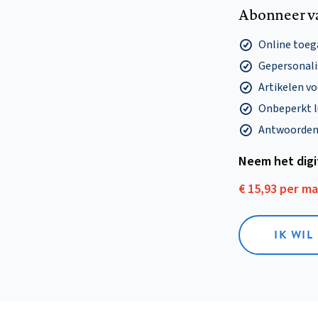
Abonneer v
Online toega
Gepersonalis
Artikelen v
Onbeperkt l
Antwoorden o
Neem het dig
€ 15,93 per m
IK WIL