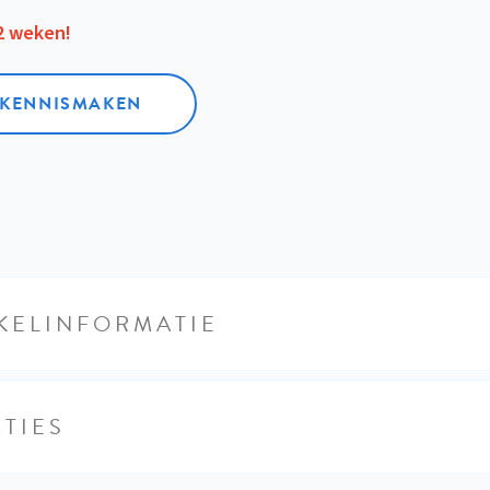
12 weken!
L KENNISMAKEN
KELINFORMATIE
TIES