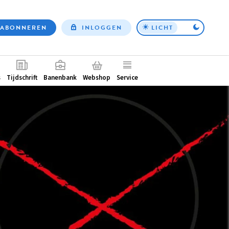
ABONNEREN
INLOGGEN
LICHT
Top
nav
ntair
s
Tijdschrift
Banenbank
Webshop
Service