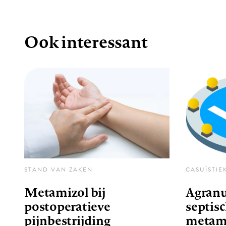
Ook interessant
STAND VAN ZAKEN
CASUÏSTIE
Metamizol bij
Agranu
postoperatieve
septis
pijnbestrijding
metami