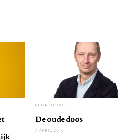
REDACTIONEEL
et
De oude doos
7 APRIL 2016
ijk