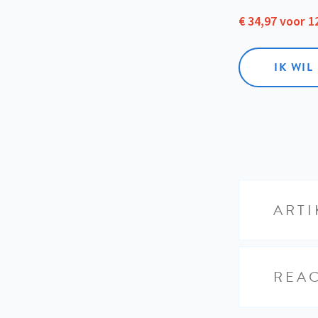
€ 34,97 voor 
IK WI
ARTI
REAC