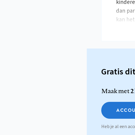
kindere
dan par
kan he
Gratis di
Maak met
2
ACCOU
Heb je al een a