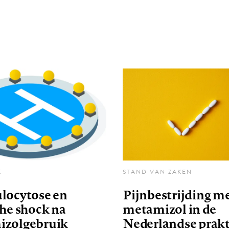
K
STAND VAN ZAKEN
locytose en
Pijnbestrijding m
che shock na
metamizol in de
zolgebruik
Nederlandse prakt