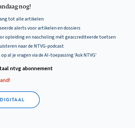
andaag nog!
ng tot alle artikelen
eerde alerts voor artikelen en dossiers
oor opleiding en nascholing mét geaccrediteerde toetsen
uisteren naar de NTVG-podcast
p al je vragen via de AI-toepassing 'Ask NTVG'
itaal ntvg abonnement
aand!
 DIGITAAL