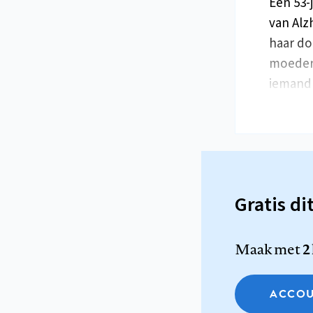
Een 53-
van Alz
haar do
moeder 
iemand 
Gratis di
Maak met
2
ACCOU