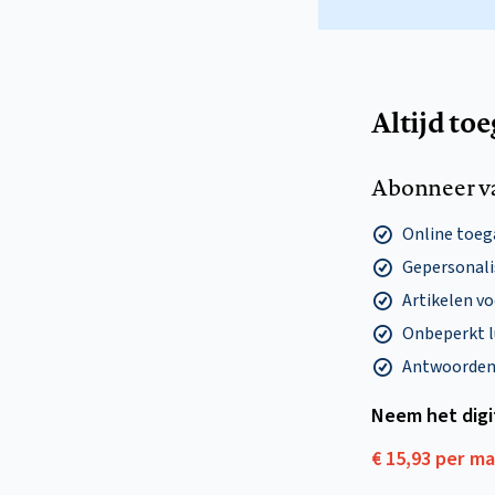
Altijd to
Abonneer v
Online toega
Gepersonalis
Artikelen v
Onbeperkt l
Antwoorden o
Neem het dig
€ 15,93 per m