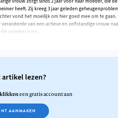
jarige vrouw zorgt sinds 2 jaar voor haar moeder, die de
heimer heeft. Zij kreeg 3 jaar geleden geheugenproble
chter vond het moeilijk om hier goed mee om te gaan.
veranderde van een actieve en zelfstandige vrouw naa
die onzeker is en…
t artikel lezen?
 klikken
een gratis account aan
NT AANMAKEN