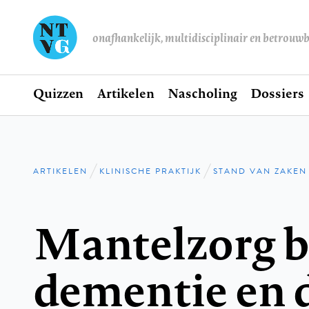
onafhankelijk, multidisciplinair en betrouw
Home
Quizzen
Artikelen
Nascholing
Dossiers
Hoofdnavigatie
ARTIKELEN
KLINISCHE PRAKTIJK
STAND VAN ZAKEN
Kruimelpad
Mantelzorg b
dementie en 