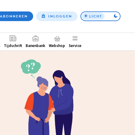
ABONNEREN
INLOGGEN
LICHT
Top
nav
ntair
s
Tijdschrift
Banenbank
Webshop
Service