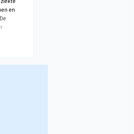
 ziekte
men en
 De
r