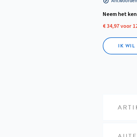
Antwoorden o
Neem het ken
€ 34,97 voor 
IK WI
ARTI
AUT