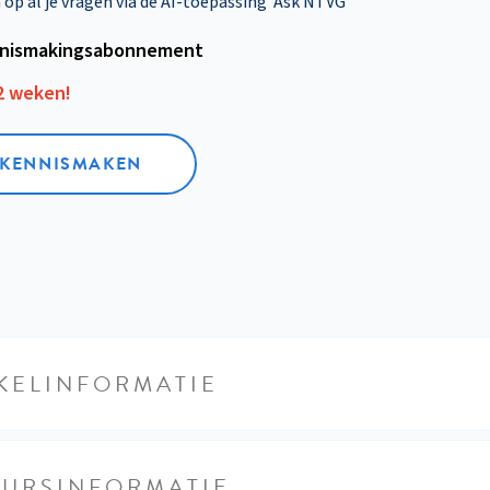
p al je vragen via de AI-toepassing 'Ask NTVG'
nismakings­abonnement
12 weken!
L KENNISMAKEN
KELINFORMATIE
EURSINFORMATIE