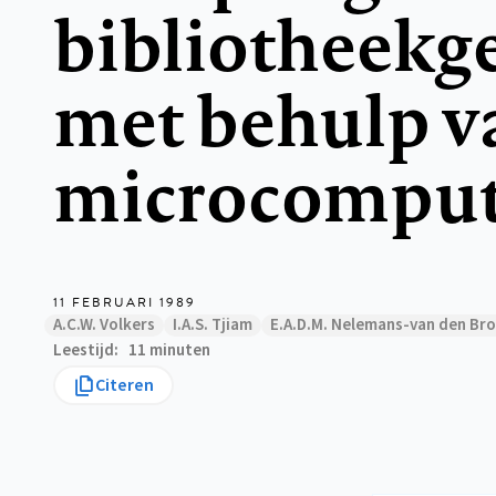
bibliotheekg
met behulp v
microcomput
11 FEBRUARI 1989
A.C.W. Volkers
I.A.S. Tjiam
E.A.D.M. Nelemans-van den Br
Leestijd
11 minuten
Citeren