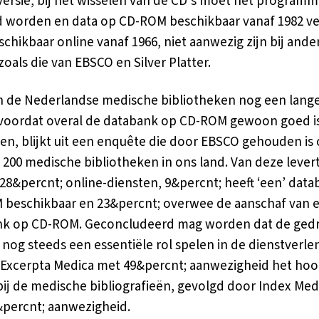
versie, bij het wisselen van de CD's moet het programm
d worden en data op CD-ROM beschikbaar vanaf 1982 ve
schikbaar online vanaf 1966, niet aanwezig zijn bij ande
zoals die van EBSCO en Silver Platter.
in de Nederlandse medische bibliotheken nog een lang
 voordat overal de databank op CD-ROM gewoon goed i
n, blijkt uit een enquête die door EBSCO gehouden is
a 200 medische bibliotheken in ons land. Van deze lever
 28&percnt; online-diensten, 9&percnt; heeft ‘een’ dat
beschikbaar en 23&percnt; overwee de aanschaf van 
nk op CD-ROM. Geconcludeerd mag worden dat de ged
nog steeds een essentiële rol spelen in de dienstverle
 Excerpta Medica met 49&percnt; aanwezigheid het hoo
bij de medische bibliografieën, gevolgd door Index Med
percnt; aanwezigheid.