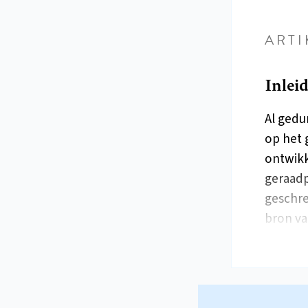
ARTI
Inlei
Al gedu
op het 
ontwikk
geraadp
geschre
bron va