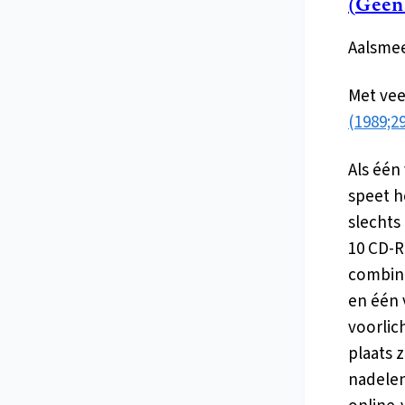
(Geen
Aalsmee
Met veel
(1989;29
Als éé
speet h
slechts
10 CD-R
combin
en één 
voorlic
plaats 
nadelen