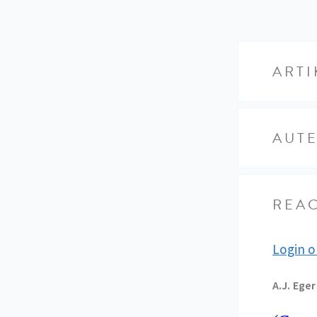
ARTI
AUT
REAC
Login o
A.J.
Eger