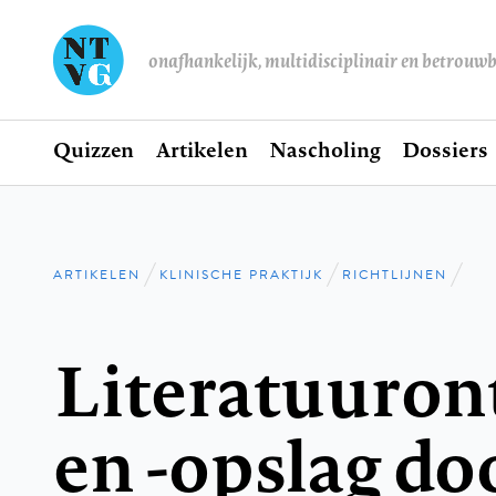
onafhankelijk, multidisciplinair en betrouw
Home
Quizzen
Artikelen
Nascholing
Dossiers
Hoofdnavigatie
ARTIKELEN
KLINISCHE PRAKTIJK
RICHTLIJNEN
Kruimelpad
Literatuuron
en -opslag do