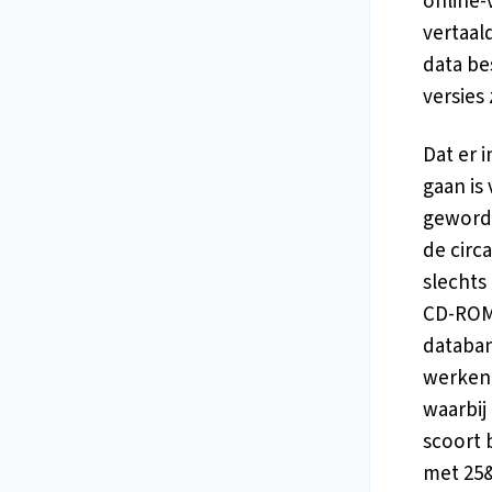
online-
vertaal
data be
versies 
Dat er 
gaan is
geworde
de circ
slechts
CD-ROM 
databa
werken 
waarbij
scoort 
met 25&