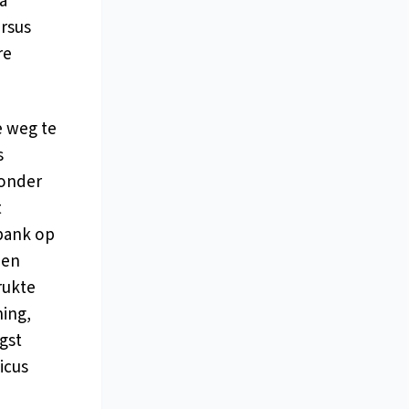
a
rsus
re
e weg te
s
 onder
t
abank op
een
rukte
ning,
gst
icus