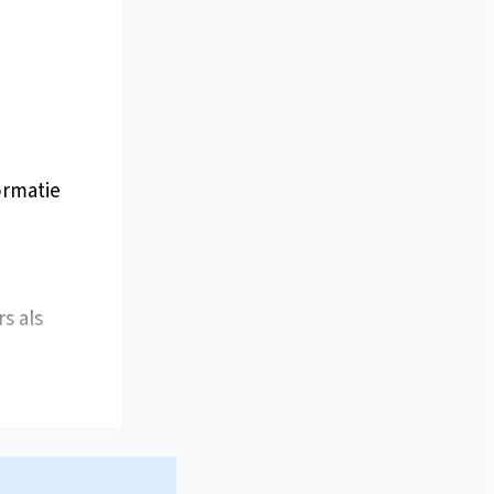
ormatie
s als