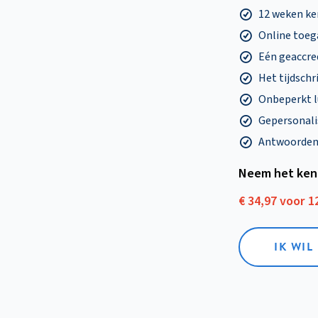
12 weken k
Online toega
Eén geaccre
Het tijdschri
Onbeperkt l
Gepersonalis
Antwoorden o
Neem het ken
€ 34,97 voor 
IK WI