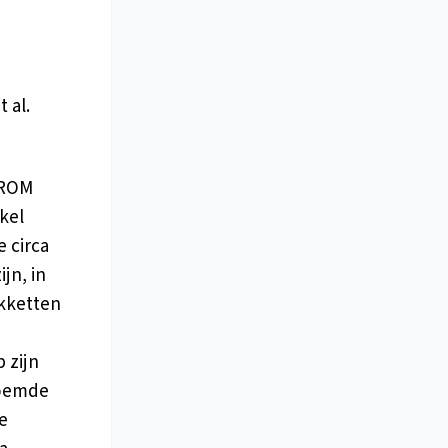
 al.
-ROM
kel
e circa
jn, in
kketten
 zijn
noemde
e