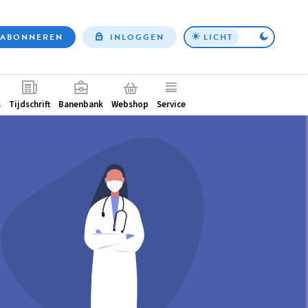
ABONNEREN
INLOGGEN
LICHT
Top
nav
ntair
s
Tijdschrift
Banenbank
Webshop
Service