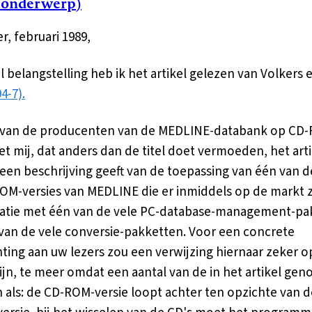
 onderwerp)
r, februari 1989,
 belangstelling heb ik het artikel gelezen van Volkers et
4-7).
n van de producenten van de MEDLINE-databank op CD
et mij, dat anders dan de titel doet vermoeden, het arti
 een beschrijving geeft van de toepassing van één van d
OM-versies van MEDLINE die er inmiddels op de markt zi
atie met één van de vele PC-database-management-pa
van de vele conversie-pakketten. Voor een concrete
hting aan uw lezers zou een verwijzing hiernaar zeker op
zijn, te meer omdat een aantal van de in het artikel ge
 als: de CD-ROM-versie loopt achter ten opzichte van d