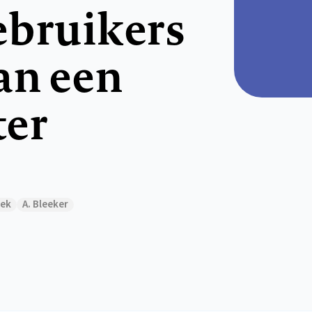
ebruikers
an een
er
oek
A. Bleeker