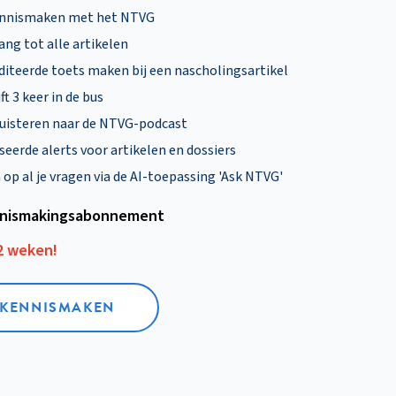
ennismaken met het NTVG
ng tot alle artikelen
diteerde toets maken bij een nascholingsartikel
ft 3 keer in de bus
uisteren naar de NTVG-podcast
eerde alerts voor artikelen en dossiers
p al je vragen via de AI-toepassing 'Ask NTVG'
nismakings­abonnement
12 weken!
L KENNISMAKEN