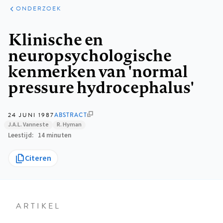
ARTIKELEN
ONDERZOEK
ONDERZOEK
Kruimelpad
Klinische en
neuropsychologische
kenmerken van 'normal
pressure hydrocephalus'
24 JUNI 1987
ABSTRACT
J.A.L. Vanneste
R. Hyman
Leestijd
14 minuten
Citeren
ARTIKEL