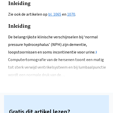
Inleiding
Zie ook de artikelen op
bl. 1065
en
1070
.
Inleiding
De belangrijkste klinische verschijnselen bij ‘normal
pressure hydrocephalus’ (NPH) zijn dementie,
loopstoornissen en soms incontinentie voor urine.
1
Computertomografie van de hersenen toont een matig
tot sterk verwijd ventrikelsysteem en bij lumbaalpunctie
wordt een normale druk van de…
Gratis dit artikel lezen?