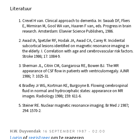
Literatuur
Crevel H van. Clinical approach to dementia. In: Swaab DF, Fliers
E, Mirmiran M, Gool WA van, Haaren F van, eds. Progress in brain
research. Amsterdam: Elsevier Science Publishers, 1986.
Awad IA, Spetzler RF, Hodak JA, Awad CA, Carey R. Incidental
subcortical lesions identified on magnetic resonance imaging in
the elderly. I. Correlation with age and cerebrovascular risk factors.
Stroke 1986; 17: 1084-9.
Sherman JL, Citrin CM, Gangarosa RE, Bowen BJ. The MR
appearance of CSF flow in patients with ventriculomegaly. AJNR
1986; 7: 1025-31.
Bradley Jr WG, Kortman KE, Burgoyne B. Flowing cerebrospinal
fluid in normal and hydrocephalic states: appearance on MR
images. Radiology 1986; 159: 611-6.
Steiner RE. Nuclear magnetic resonance imaging. Br Med J 1987;
294: 1570-2.
H.W.
Duyvendak
16 SEPTEMBER 1987 - 02:00
Login
of
registreer
om te reageren