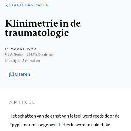
KLINISCHE
ARTIKELEN
PRAKTIJK
STAND VAN ZAKEN
Kruimelpad
Klinimetrie in de
traumatologie
18 MAART 1990
R.J.A. Goris
J.M.Th. Draaisma
Leestijd
8 minuten
Citeren
ARTIKEL
Het schatten van de ernst van letsel werd reeds door de
Egyptenaren toegepast.
Hierin worden duidelijke
1