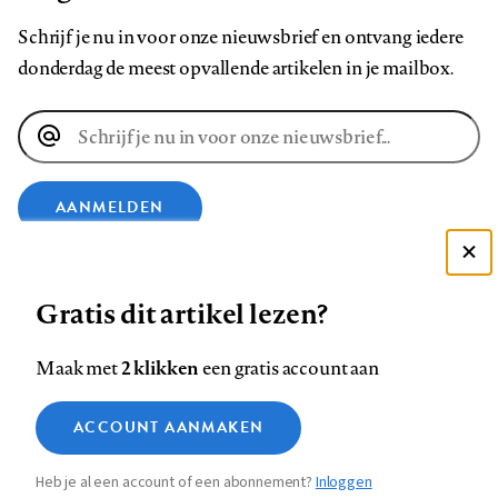
Schrijf je nu in voor onze nieuwsbrief en ontvang iedere
donderdag de meest opvallende artikelen in je mailbox.
E-
mailadres
AANMELDEN
Deze site gebruikt cookies
VOLG ONS OP
Gratis dit artikel lezen?
Zie onze cookie policy
ACCEPTEER AANBEVOLEN INSTELLINGEN
Volg
Volg
Volg
Volg
Volg
Volg
2 klikken
Maak met
een gratis account aan
ons
ons
ons
ons
ons
ons
Functionele cookies
op
op
op
op
op
op
Contact
Colofon
Disclaimer
Privacy
About us
ACCOUNT AANMAKEN
Medische vragen verdienen
Sluiten
Footer
Analytische cookies
Facebook
LinkedIn
Bluesky
Instagram
YouTube
Pinterest
betrouwbare antwoorden
Heb je al een account of een abonnement?
Inloggen
Marketing cookies