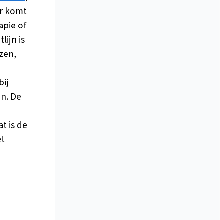
er komt
apie of
lijn is
ezen,
bij
en. De
t is de
et