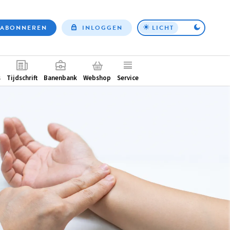
ABONNEREN
INLOGGEN
LICHT
Top
nav
ntair
s
Tijdschrift
Banenbank
Webshop
Service