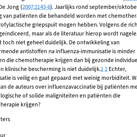
De Jong (
2007:2143-6
). Jaarlijks rond september/oktob
g van patiënten die behandeld worden met chemother
profylactische griepspuit mogen hebben. Volgens de richt
 geïndiceerd, maar als de literatuur hierop wordt nagel
it toch niet geheel duidelijk. De ontwikkeling van
mende antistoffen na influenza-immunisatie is minder 
en die chemotherapie krijgen dan bij gezonde individu
n klinische bescherming is niet duidelijk.
1
2
Echter,
atie is veilig en gaat gepaard met weinig morbiditeit. Wa
van de auteurs over influenzavaccinatie bij patiënten m
ogische of solide maligniteiten en patiënten die
erapie krijgen?
eters
uur