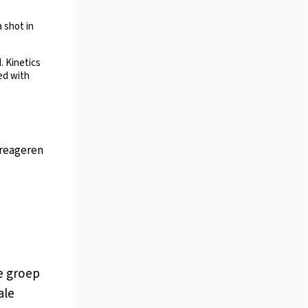
 shot in
. Kinetics
ed with
reageren
e groep
ale