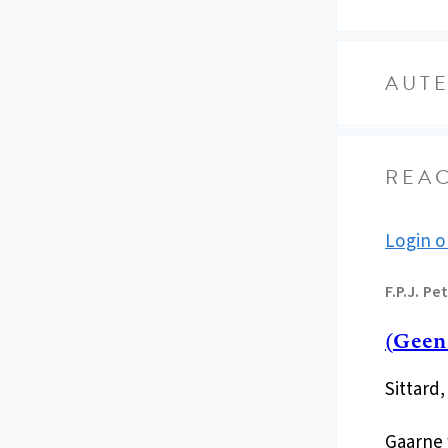
AUT
REAC
Login o
F.P.J.
Pet
(Geen
Sittard
Gaarne 