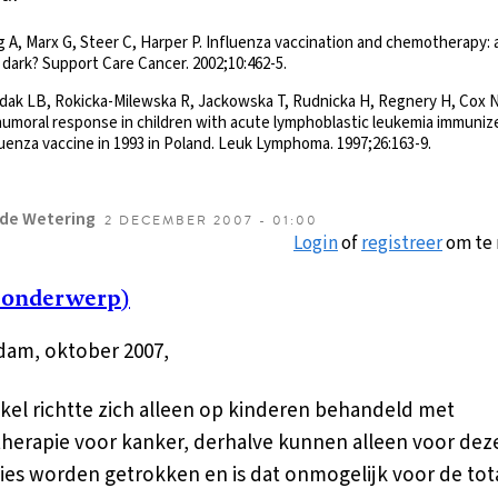
g A, Marx G, Steer C, Harper P. Influenza vaccination and chemotherapy: a
 dark? Support Care Cancer. 2002;10:462-5.
dak LB, Rokicka-Milewska R, Jackowska T, Rudnicka H, Regnery H, Cox N
humoral response in children with acute lymphoblastic leukemia immuniz
luenza vaccine in 1993 in Poland. Leuk Lymphoma. 1997;26:163-9.
 de Wetering
2 DECEMBER 2007 - 01:00
Login
of
registreer
om te 
 onderwerp)
am, oktober 2007,
ikel richtte zich alleen op kinderen behandeld met
erapie voor kanker, derhalve kunnen alleen voor dez
ies worden getrokken en is dat onmogelijk voor de tot