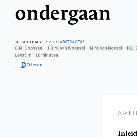
ondergaan
30 SEPTEMBER 2007
ABSTRACT
G.M. Goossen
J.B.M. van Woensel
M.M. van Noesel
H.L. 
Leestijd
10 minuten
Citeren
ARTI
Inlei