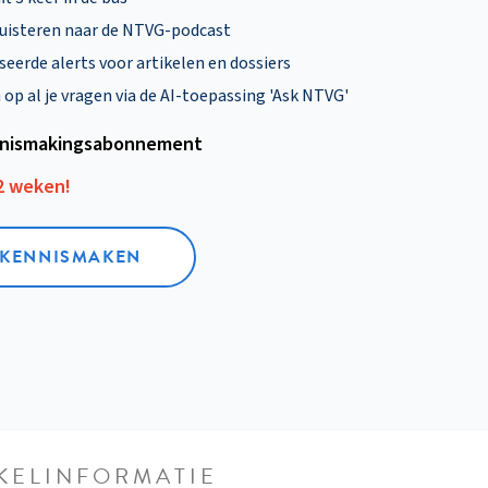
uisteren naar de NTVG-podcast
eerde alerts voor artikelen en dossiers
p al je vragen via de AI-toepassing 'Ask NTVG'
nismakings­abonnement
12 weken!
L KENNISMAKEN
KELINFORMATIE