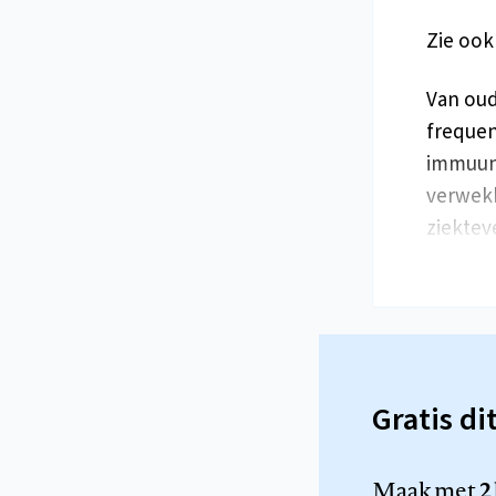
Zie ook
Van oud
frequen
immuun
verwekk
ziektev
Gratis di
Maak met
2