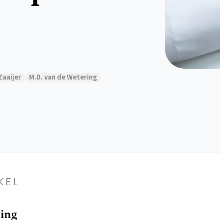
Zaaijer
M.D. van de Wetering
KEL
ding