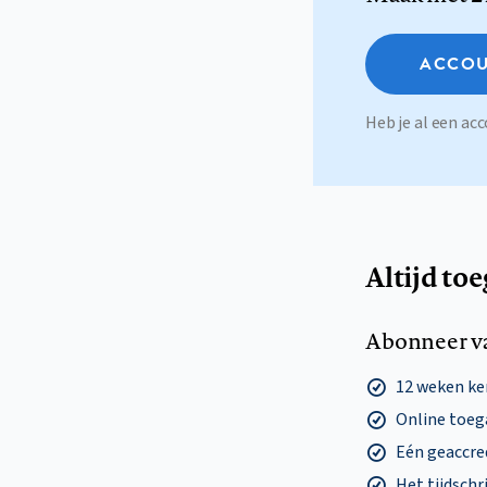
ACCOU
Heb je al een a
Altijd to
Abonneer v
12 weken k
Online toega
Eén geaccre
Het tijdschri