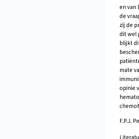
en van 
de vraa
zij de 
dit wel
blijkt d
bescher
patiënt
mate va
immunis
opinie 
hematol
chemoth
F.P.J. P
Literat