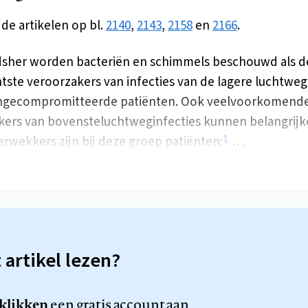
 de artikelen op bl.
2140
,
2143
,
2158
en
2166
.
sher worden bacteriën en schimmels beschouwd als d
tste veroorzakers van infecties van de lagere luchtweg
gecompromitteerde patiënten. Ook veelvoorkomende 
ers van bovensteluchtweginfecties kunnen belangrijk
1
erwekkers zijn bij deze groep patiënten;
…
t artikel lezen?
 klikken
een gratis account aan