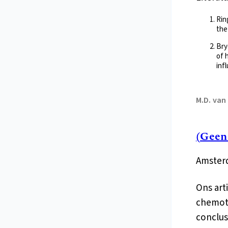
Rin
the
Bry
of 
inf
M.D.
van
(Geen
Amsterd
Ons art
chemoth
conclus