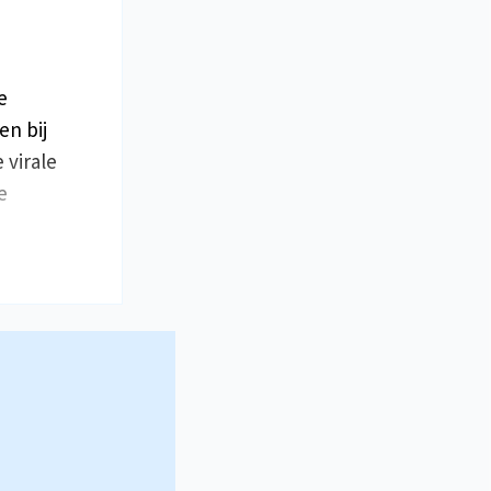
e
en bij
virale
e