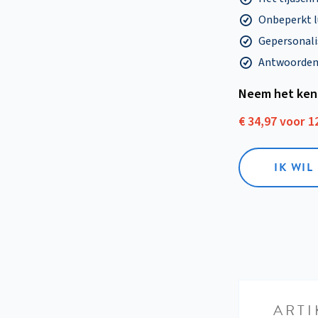
Onbeperkt l
Gepersonalis
Antwoorden o
Neem het ken
€ 34,97 voor 
IK WI
ARTI