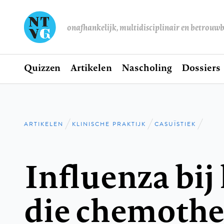
onafhankelijk, multidisciplinair en betrouw
Home
Quizzen
Artikelen
Nascholing
Dossiers
Hoofdnavigatie
ARTIKELEN
KLINISCHE PRAKTIJK
CASUÏSTIEK
Kruimelpad
Influenza bij
die chemothe