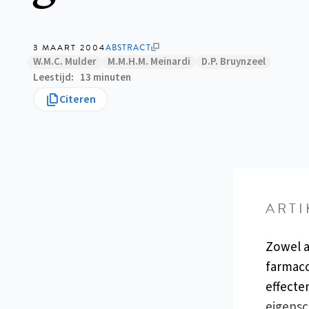
3 MAART 2004
ABSTRACT
W.M.C. Mulder
M.M.H.M. Meinardi
D.P. Bruynzeel
Leestijd
13 minuten
Citeren
ARTI
Zowel a
farmaco
effecte
eigensc