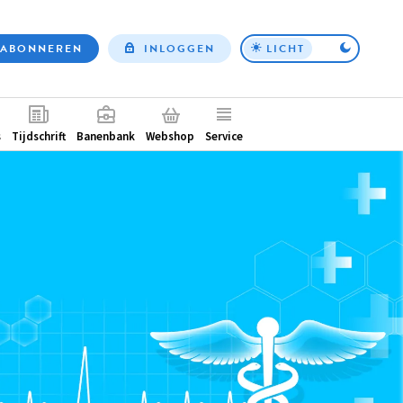
ABONNEREN
INLOGGEN
LICHT
Top
nav
ntair
s
Tijdschrift
Banenbank
Webshop
Service