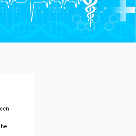
 een
che