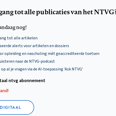
egang tot alle publicaties van het NTVG
andaag nog!
ng tot alle artikelen
eerde alerts voor artikelen en dossiers
oor opleiding en nascholing mét geaccrediteerde toetsen
uisteren naar de NTVG-podcast
p al je vragen via de AI-toepassing 'Ask NTVG'
itaal ntvg abonnement
aand!
 DIGITAAL