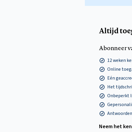
Altijd to
Abonneer v
12 weken k
Online toega
Eén geaccre
Het tijdschri
Onbeperkt l
Gepersonalis
Antwoorden o
Neem het ken