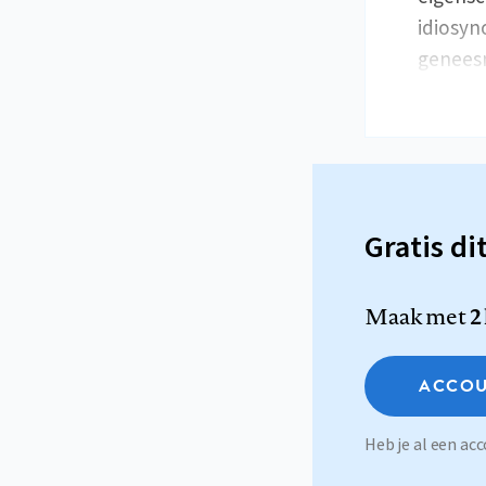
idiosyn
geneesm
Gratis di
Maak met
2
ACCOU
Heb je al een a