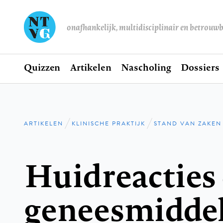
onafhankelijk, multidisciplinair en betrouw
Home
Quizzen
Artikelen
Nascholing
Dossiers
Hoofdnavigatie
ARTIKELEN
KLINISCHE PRAKTIJK
STAND VAN ZAKEN
Kruimelpad
Huidreacties
geneesmidde