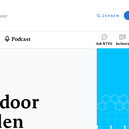
baar
ZOEKEN
Podcast
Compleme
Ask NTVG
Auteur
menu
 door
len