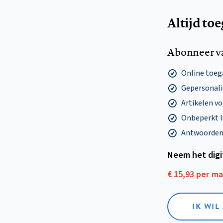
Altijd to
Abonneer v
Online toega
Gepersonalis
Artikelen v
Onbeperkt l
Antwoorden o
Neem het dig
€ 15,93 per m
IK WIL