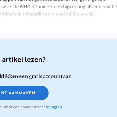
crasie. De WHO definieert een bijwerking als een reacti
iddel die schadelijk en onbedoeld is en die…
t artikel lezen?
 klikken
een gratis account aan
NT AANMAKEN
ccount of een abonnement?
Inloggen