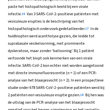
paste het histopathologisch beeld bij een virale
infectie.
Van 3 SARS-CoV-2-positieve patiënten met
16
vesiculeuze erupties is de beschrijving van het
histopathologisch onderzoek gedetailleerder.
In de
17
huidbiopten werd acantholyse gezien, die leidde tot
suprabasale vesikelvorming, met prominente
dyskeratose, maar zonder ‘ballooning’. Bij 1 patiënt
vertoonde het biopt ook kenmerken van een virale
infectie. SARS-CoV-2 kon echter niet worden aangetoond
met directe immunofluorescentie (n = 1) of een PCR-
analyse van het blaasjesvocht (n = 2). In een prospectieve
studie onder 678 SARS-CoV-2-positieve patiënten werd bij
2 patiënten een vesiculeuze eruptie gezien.
Bij hen was
18
de uitslag van de PCR-analyse van het blaasjesvocht
negatief voor het herpes-simplexvirus en het varicella-