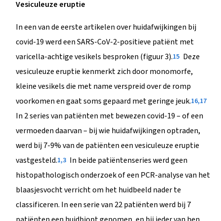
Vesiculeuze eruptie
In een van de eerste artikelen over huidafwijkingen bij
covid-19 werd een SARS-CoV-2-positieve patiënt met
varicella-achtige vesikels besproken (figuur 3).
Deze
15
vesiculeuze eruptie kenmerkt zich door monomorfe,
kleine vesikels die met name verspreid over de romp
voorkomen en gaat soms gepaard met geringe jeuk.
16,17
In 2 series van patiënten met bewezen covid-19 – of een
vermoeden daarvan – bij wie huidafwijkingen optraden,
werd bij 7-9% van de patiënten een vesiculeuze eruptie
vastgesteld.
In beide patiëntenseries werd geen
1,3
histopathologisch onderzoek of een PCR-analyse van het
blaasjesvocht verricht om het huidbeeld nader te
classificeren. In een serie van 22 patiënten werd bij 7
patiënten een huidbiopt genomen, en bij ieder van hen