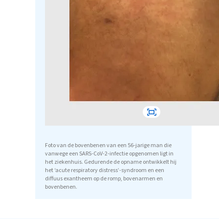
Foto van de bovenbenen van een 56-jarige man die
vanwege een SARS-CoV-2-infectie opgenomen ligt in
het ziekenhuis. Gedurende de opname ontwikkelt hij
het ‘acute respiratory distress’-syndroom en een
diffuus exantheem op de romp, bovenarmen en
bovenbenen.