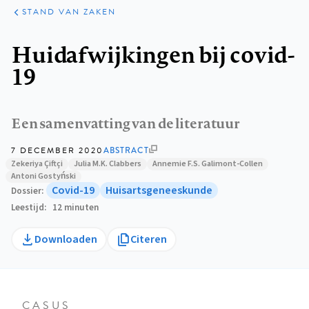
KLINISCHE
ARTIKELEN
PRAKTIJK
STAND VAN ZAKEN
Kruimelpad
Huidafwijkingen bij covid-
19
Een samenvatting van de literatuur
7 DECEMBER 2020
ABSTRACT
Zekeriya Çiftçi
Julia M.K. Clabbers
Annemie F.S. Galimont-Collen
Antoni Gostyński
Covid-19
Huisartsgeneeskunde
Dossier
Leestijd
12 minuten
Downloaden
Citeren
CASUS