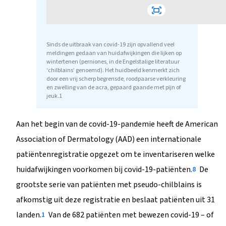
Sinds de uitbraak van covid-19 zijn opvallend veel
meldingen gedaan van huidafwijkingen die lijken op
wintertenen (perniones, in de Engelstalige literatuur
‘chilblains’ genoemd). Het huidbeeld kenmerkt zich
door een vrij scherp begrensde, roodpaarse verkleuring
en zwelling van de acra, gepaard gaande met pijn of
jeuk.1
Aan het begin van de covid-19-pandemie heeft de American
Association of Dermatology (AAD) een internationale
patiëntenregistratie opgezet om te inventariseren welke
huidafwijkingen voorkomen bij covid-19-patiënten.
De
8
grootste serie van patiënten met pseudo-chilblains is
afkomstig uit deze registratie en beslaat patiënten uit 31
landen.
Van de 682 patiënten met bewezen covid-19 – of
1