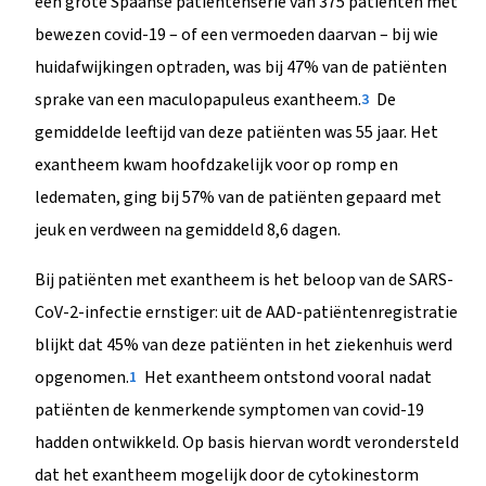
een grote Spaanse patiëntenserie van 375 patiënten met
bewezen covid-19 – of een vermoeden daarvan – bij wie
huidafwijkingen optraden, was bij 47% van de patiënten
sprake van een maculopapuleus exantheem.
De
3
gemiddelde leeftijd van deze patiënten was 55 jaar. Het
exantheem kwam hoofdzakelijk voor op romp en
ledematen, ging bij 57% van de patiënten gepaard met
jeuk en verdween na gemiddeld 8,6 dagen.
Bij patiënten met exantheem is het beloop van de SARS-
CoV-2-infectie ernstiger: uit de AAD-patiëntenregistratie
blijkt dat 45% van deze patiënten in het ziekenhuis werd
opgenomen.
Het exantheem ontstond vooral nadat
1
patiënten de kenmerkende symptomen van covid-19
hadden ontwikkeld. Op basis hiervan wordt verondersteld
dat het exantheem mogelijk door de cytokinestorm