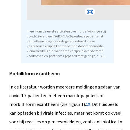
In een van de eerste artikelen over huidafwijkingen bij
covid-19 werd een SARS-CoV-2-positieve patiënt met
varicella-achtige vesikels gerapporteerd. Deze
vesiculeuze eruptie kenmerkt zich door monomorfe,
kleine vesikels die met name verspreid over de romp
voorkomen en gaat soms gepaard met geringe jeuk.1
Morbilliform exantheem
In de literatuur worden meerdere meldingen gedaan van
covid-19-patiënten met een maculopapuleus of
morbilliform exantheem (zie figuur 1).
Dit huidbeeld
19
kan optreden bij virale infecties, maar het komt ook veel
voor bij reacties op geneesmiddelen, zoals antibiotica. In