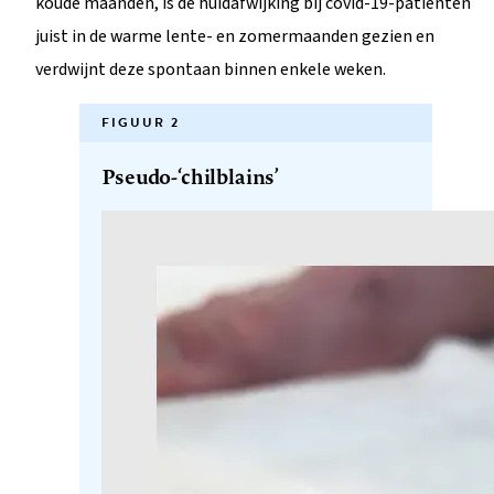
koude maanden, is de huidafwijking bij covid-19-patiënten
juist in de warme lente- en zomermaanden gezien en
verdwijnt deze spontaan binnen enkele weken.
FIGUUR 2
Pseudo-‘chilblains’