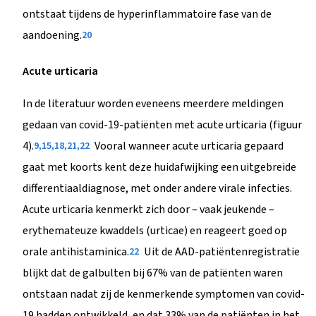
ontstaat tijdens de hyperinflammatoire fase van de
aandoening.
20
Acute urticaria
In de literatuur worden eveneens meerdere meldingen
gedaan van covid-19-patiënten met acute urticaria (figuur
4).
Vooral wanneer acute urticaria gepaard
9,15,18,21,22
gaat met koorts kent deze huidafwijking een uitgebreide
differentiaaldiagnose, met onder andere virale infecties.
Acute urticaria kenmerkt zich door – vaak jeukende –
erythemateuze kwaddels (urticae) en reageert goed op
orale antihistaminica.
Uit de AAD-patiëntenregistratie
22
blijkt dat de galbulten bij 67% van de patiënten waren
ontstaan nadat zij de kenmerkende symptomen van covid-
19 hadden ontwikkeld, en dat 33% van de patiënten in het