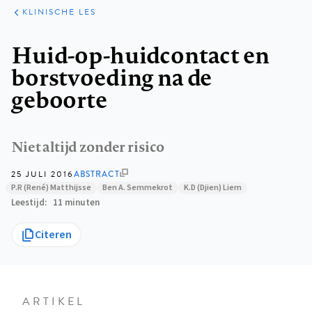
KLINISCHE
ARTIKELEN
PRAKTIJK
KLINISCHE LES
Kruimelpad
Huid-op-huidcontact en
borstvoeding na de
geboorte
Niet altijd zonder risico
25 JULI 2016
ABSTRACT
P.R (René) Matthijsse
Ben A. Semmekrot
K.D (Djien) Liem
Leestijd
11 minuten
Citeren
ARTIKEL