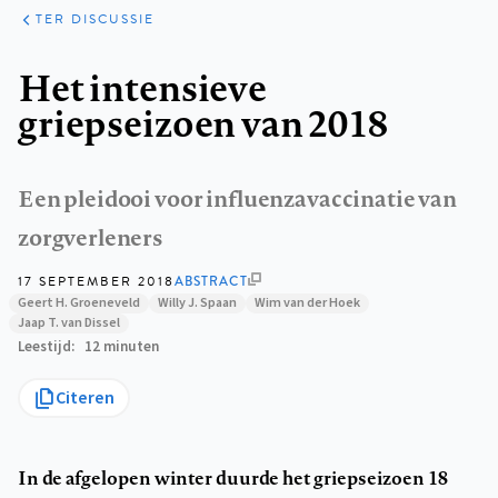
ARTIKELEN
OPINIE
TER DISCUSSIE
Kruimelpad
Het intensieve
griepseizoen van 2018
Een pleidooi voor influenzavaccinatie van
zorgverleners
17 SEPTEMBER 2018
ABSTRACT
Geert H. Groeneveld
Willy J. Spaan
Wim van der Hoek
Jaap T. van Dissel
Leestijd
12 minuten
Citeren
In de afgelopen winter duurde het griepseizoen 18