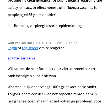
provides no clear guidance for public health regarding the
safety, efficacy, or effectiveness of influenza vaccines for
people aged 65 years or older'.
Luc Bonneux, verpleeghuisarts-epidemioloog
Wim
van der Hoek
2 OKTOBER 2018 - 17:37
Login
of
registreer
om te reageren
reactie auteurs
Wij danken de heer Bonneux voor zijn commentaar en
onderschrijven punt 2 hiervan.
Waarschijnlijk ondervangt 100% griepvaccinatie onder
zorgverleners een deel van het capaciteitsprobleem in
het griepseizoen, maar niet het volledige probleem. Voor