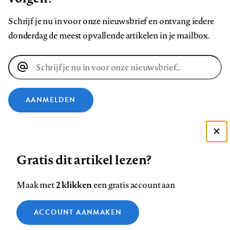
Schrijf je nu in voor onze nieuwsbrief en ontvang iedere
donderdag de meest opvallende artikelen in je mailbox.
E-
mailadres
AANMELDEN
VOLG ONS OP
Deze site gebruikt cookies
Gratis dit artikel lezen?
Zie onze cookie policy
Volg
Volg
Volg
Volg
Volg
Volg
ACCEPTEER AANBEVOLEN INSTELLINGEN
ons
ons
ons
ons
ons
ons
2 klikken
Maak met
een gratis account aan
op
op
op
op
op
op
Contact
Colofon
Disclaimer
Privacy
About us
Functionele cookies
Footer
ACCOUNT AANMAKEN
Facebook
LinkedIn
Bluesky
Instagram
YouTube
Pinterest
Medische vragen verdienen
Sluiten
Analytische cookies
betrouwbare antwoorden