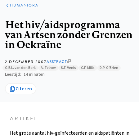
ARTIKELEN
PERSPECTIEF
HUMANIORA
Kruimelpad
Het hiv/aidsprogramma
van Artsen zonder Grenzen
in Oekraïne
2 DECEMBER 2007
ABSTRACT
G.E.L. van den Berk
A. Telnov
S.F. Venis
C.F. Mills
D.P. O’Brien
Leestijd
14 minuten
Citeren
ARTIKEL
Het grote aantal hiv-geïnfecteerden en aidspatiënten in