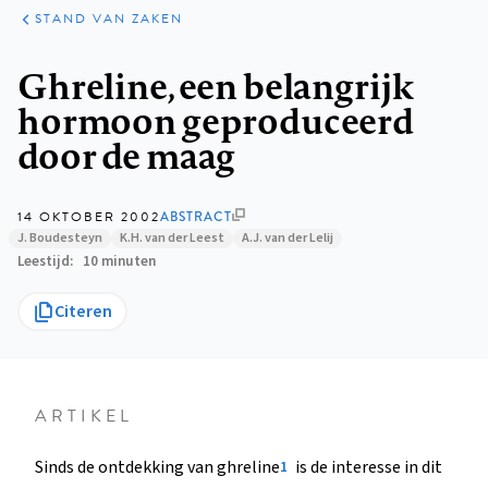
KLINISCHE
ARTIKELEN
PRAKTIJK
STAND VAN ZAKEN
Kruimelpad
Ghreline, een belangrijk
hormoon geproduceerd
door de maag
14 OKTOBER 2002
ABSTRACT
J. Boudesteyn
K.H. van der Leest
A.J. van der Lelij
Leestijd
10 minuten
Citeren
ARTIKEL
Sinds de ontdekking van ghreline
is de interesse in dit
1