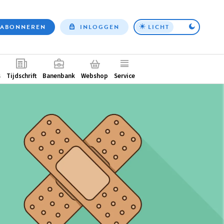
ABONNEREN
INLOGGEN
LICHT
Top
nav
ntair
s
Tijdschrift
Banenbank
Webshop
Service