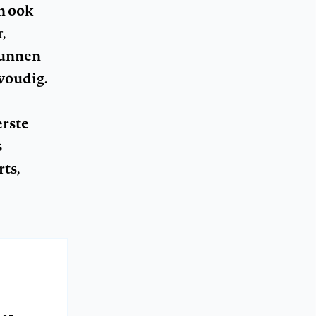
n ook
,
kunnen
nvoudig.
erste
s
ts,