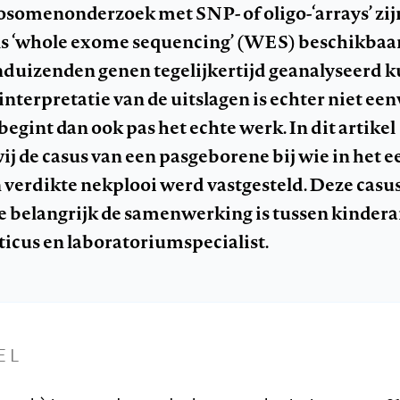
somenonderzoek met SNP- of oligo-‘arrays’ zij
ls ‘whole exome sequencing’ (WES) beschikbaar
duizenden genen tegelijkertijd geanalyseerd 
interpretatie van de uitslagen is echter niet ee
begint dan ook pas het echte werk. In dit artikel
ij de casus van een pasgeborene bij wie in het e
 verdikte nekplooi werd vastgesteld. Deze casu
oe belangrijk de samenwerking is tussen kinderar
ticus en laboratoriumspecialist.
EL