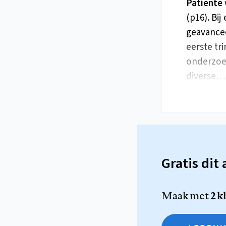
Patiënte
(p16). Bi
geavancee
eerste tr
onderzoek
diverse…
Gratis dit 
Maak met
2 k