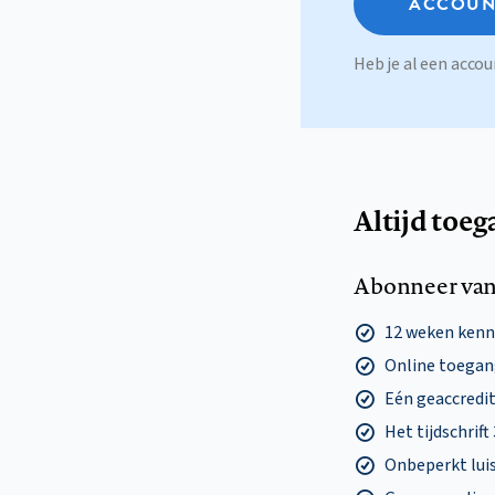
ACCOUN
Heb je al een acc
Altijd toeg
Abonneer van
12 weken ken
Online toegang
Eén geaccredit
Het tijdschrift
Onbeperkt lui