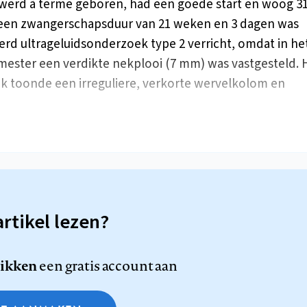
werd à terme geboren, had een goede start en woog 31
j een zwangerschapsduur van 21 weken en 3 dagen was
rd ultrageluidsonderzoek type 2 verricht, omdat in he
imester een verdikte nekplooi (7 mm) was vastgesteld. 
 toonde een irreguliere, verkorte wervelkolom en
artikel lezen?
likken
een gratis account aan