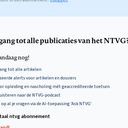
ccount of een abonnement?
Inloggen
egang tot alle publicaties van het NTVG
andaag nog!
ng tot alle artikelen
eerde alerts voor artikelen en dossiers
oor opleiding en nascholing mét geaccrediteerde toetsen
uisteren naar de NTVG-podcast
p al je vragen via de AI-toepassing 'Ask NTVG'
itaal ntvg abonnement
aand!