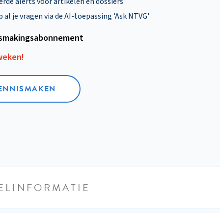
rde alerts voor artikelen en dossiers
al je vragen via de AI-toepassing 'Ask NTVG'
smakings­abonnement
 weken!
KENNISMAKEN
ELINFORMATIE