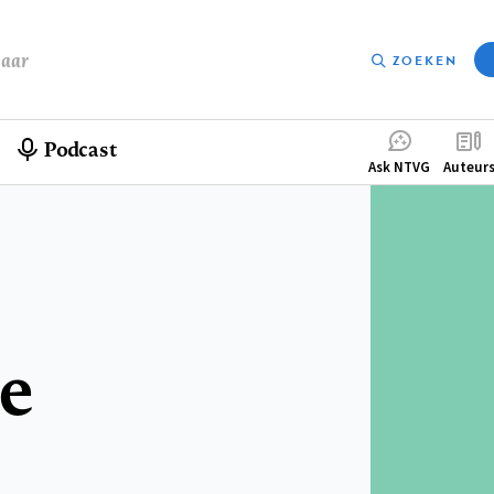
baar
ZOEKEN
Podcast
Compleme
Ask NTVG
Auteur
menu
e