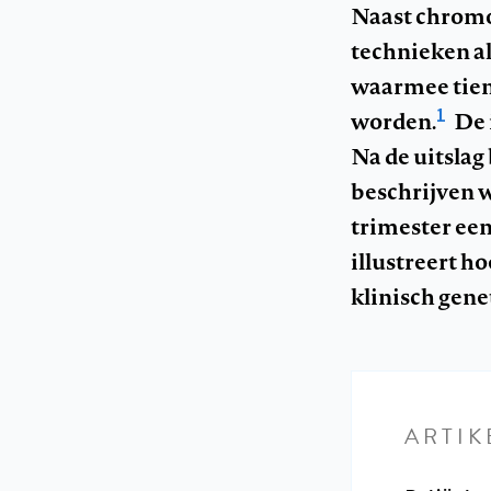
Naast chromo
technieken a
waarmee tien
1
worden.
De 
Na de uitslag 
beschrijven w
trimester een
illustreert h
klinisch gene
ARTIK