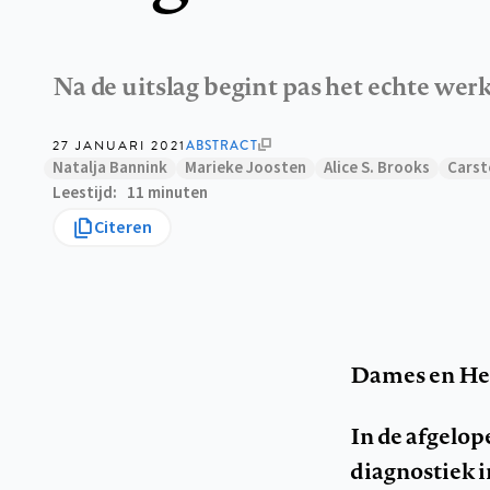
Na de uitslag begint pas het echte wer
27 JANUARI 2021
ABSTRACT
Natalja Bannink
Marieke Joosten
Alice S. Brooks
Carst
Leestijd
11 minuten
Citeren
Dames en He
In de afgelo
diagnostiek i