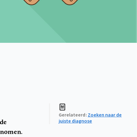
Gerelateerd
Zoeken naar de
ede
juiste diagnose
genomen.