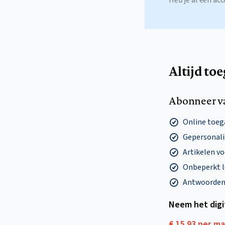
Heb je al een a
Altijd to
Abonneer v
Online toega
Gepersonalis
Artikelen v
Onbeperkt l
Antwoorden o
Neem het dig
€ 15,93 per m