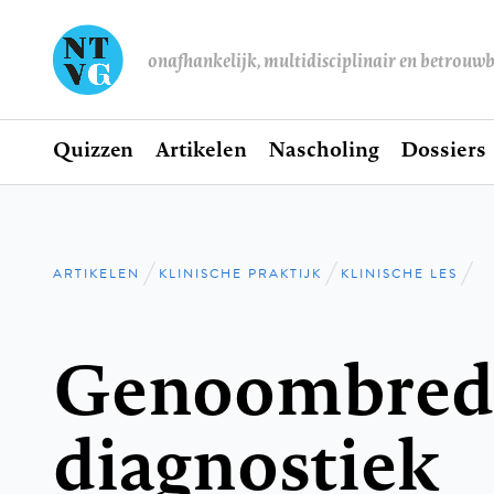
onafhankelijk, multidisciplinair en betrouw
Home
Quizzen
Artikelen
Nascholing
Dossiers
Hoofdnavigatie
ARTIKELEN
KLINISCHE PRAKTIJK
KLINISCHE LES
Kruimelpad
Genoombred
diagnostiek