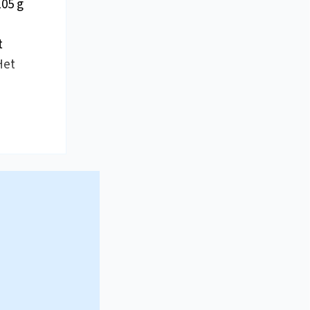
05 g
t
Het