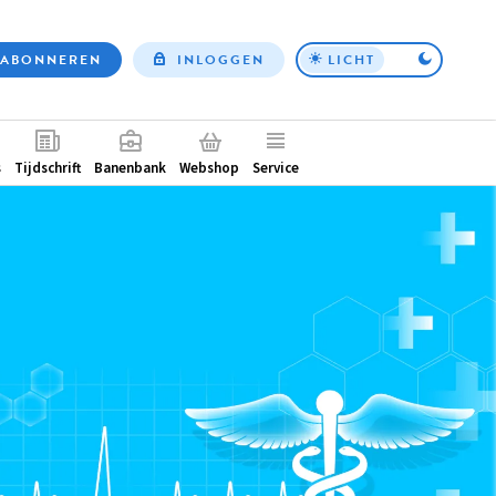
ABONNEREN
INLOGGEN
LICHT
Top
nav
ntair
s
Tijdschrift
Banenbank
Webshop
Service