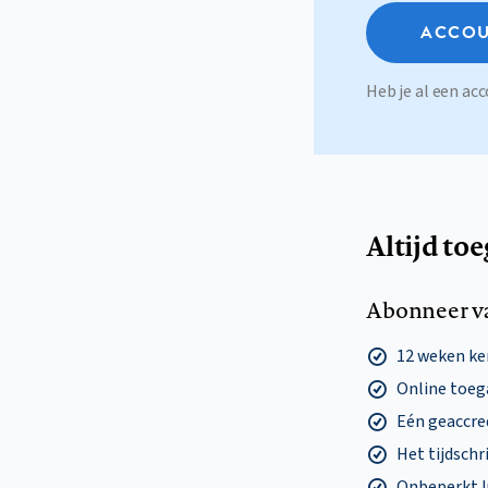
ACCOU
Heb je al een a
Altijd to
Abonneer v
12 weken k
Online toega
Eén geaccre
Het tijdschri
Onbeperkt l