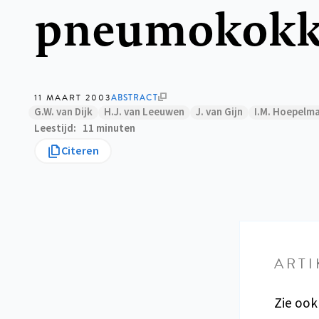
pneumokokke
11 MAART 2003
ABSTRACT
G.W. van Dijk
H.J. van Leeuwen
J. van Gijn
I.M. Hoepelm
Leestijd
11 minuten
Citeren
ARTI
Zie ook