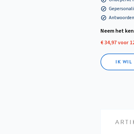
Gepersonalis
Antwoorden o
Neem het ken
€ 34,97 voor 
IK WI
ARTI