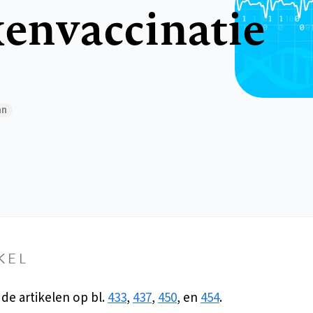
nvaccinatie
an
KEL
 de artikelen op bl.
433
,
437
,
450
, en
454
.