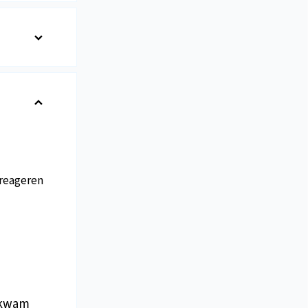
reageren
n kwam