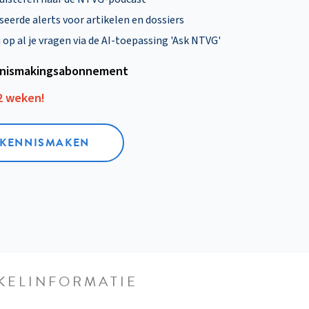
eerde alerts voor artikelen en dossiers
p al je vragen via de AI-toepassing 'Ask NTVG'
nismakings­abonnement
12 weken!
L KENNISMAKEN
KELINFORMATIE