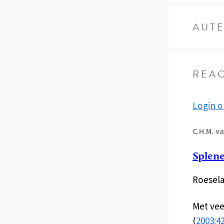
AUT
REAC
Login o
C.H.M.
va
Splen
Roesela
Met veel
(
2003:4