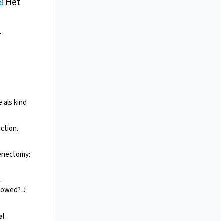
8
Het
.
 als kind
ction.
lenectomy:
-
llowed? J
al