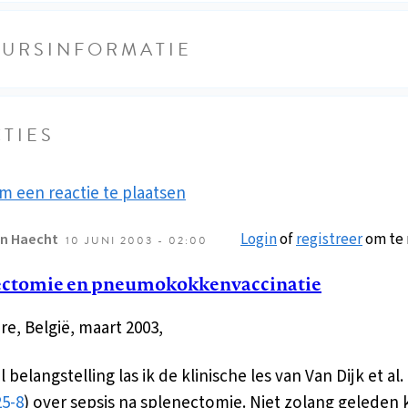
EURSINFORMATIE
TIES
m een reactie te plaatsen
Login
of
registreer
om te 
n Haecht
10 JUNI 2003 - 02:00
ectomie en pneumokokkenvaccinatie
re, België, maart 2003,
 belangstelling las ik de klinische les van Van Dijk et al.
25-8
) over sepsis na splenectomie. Niet zolang gelede