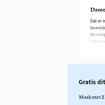
Dames
Dat er 
levensb
de vori
gekaps
Gratis di
Maak met
2