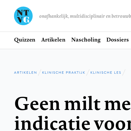
onafhankelijk, multidisciplinair en betrouw
Home
Quizzen
Artikelen
Nascholing
Dossiers
Hoofdnavigatie
ARTIKELEN
KLINISCHE PRAKTIJK
KLINISCHE LES
Kruimelpad
Geen milt me
indicatie voo