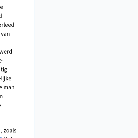
he
d
erleed
 van
 werd
e-
tig
lijke
de man
en
e
, zoals