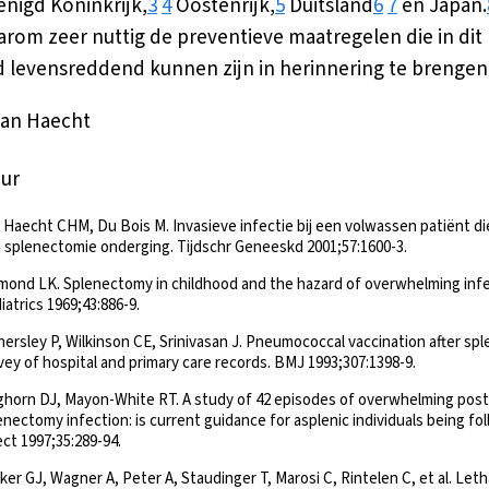
enigd Koninkrijk,
3
4
Oostenrijk,
5
Duitsland
6
7
en Japan.
daarom zeer nuttig de preventieve maatregelen die in dit
 levensreddend kunnen zijn in herinnering te brengen
van Haecht
uur
 Haecht CHM, Du Bois M. Invasieve infectie bij een volwassen patiënt die
 splenectomie onderging. Tijdschr Geneeskd 2001;57:1600-3.
mond LK. Splenectomy in childhood and the hazard of overwhelming infe
iatrics 1969;43:886-9.
nersley P, Wilkinson CE, Srinivasan J. Pneumococcal vaccination after sp
vey of hospital and primary care records. BMJ 1993;307:1398-9.
horn DJ, Mayon-White RT. A study of 42 episodes of overwhelming post
enectomy infection: is current guidance for asplenic individuals being fo
ect 1997;35:289-94.
ker GJ, Wagner A, Peter A, Staudinger T, Marosi C, Rintelen C, et al. Leth