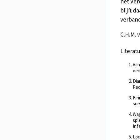
het Ver
blijft 
verband
C.H.M. 
Literat
Van
een
Dia
Ped
Kin
sur
Wag
spl
Inf
Loc