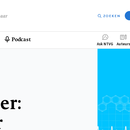
baar
ZOEKEN
Podcast
Compleme
Ask NTVG
Auteur
menu
er:
r