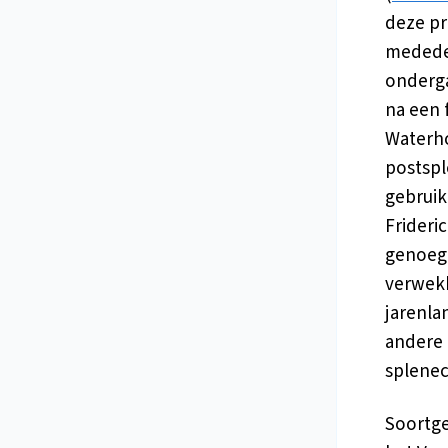
deze pr
mededel
onderga
na een 
Waterho
postspl
gebruik
Frideri
genoeg 
verwekk
jarenla
andere 
splenec
Soortge