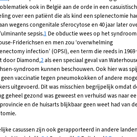
oblematiek ook in België aan de orde in een casuïstisc
ing over een patiënt die als kind een splenectomie ha
an wegens congenitale sferocytose en 40 jaar later ov
fulminante sepsis.
1
De obductie wees op het syndroom
use-Friderichsen en men zou ‘overwhelming
enectomy infection’ (OPSI), een term die reeds in 1969
t door Diamond,
2
als een speciaal geval van Waterhous
chsen-syndroom kunnen beschouwen. Ook hier was spij
geen vaccinatie tegen pneumokokken of andere moge
ers uitgevoerd. Dit was misschien begrijpelijk omdat 
ng geheel gezond was geweest en verhuisd was naar e
provincie en de huisarts blijkbaar geen weet had van d
tomie.
lijke casussen zijn ook gerapporteerd in andere landen