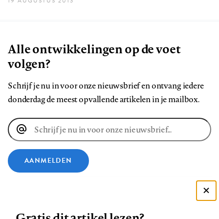
19 AUGUSTUS 2013
Alle ontwikkelingen op de voet
volgen?
Schrijf je nu in voor onze nieuwsbrief en ontvang iedere
donderdag de meest opvallende artikelen in je mailbox.
E-
mailadres
AANMELDEN
VOLG ONS OP
Deze site gebruikt cookies
Gratis dit artikel lezen?
Zie onze cookie policy