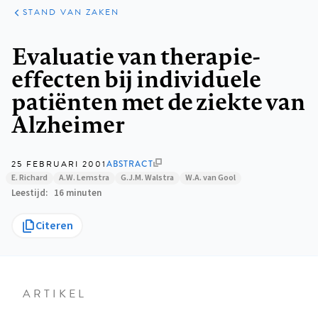
KLINISCHE
ARTIKELEN
PRAKTIJK
STAND VAN ZAKEN
Kruimelpad
Evaluatie van therapie-
effecten bij individuele
patiënten met de ziekte van
Alzheimer
25 FEBRUARI 2001
ABSTRACT
E. Richard
A.W. Lemstra
G.J.M. Walstra
W.A. van Gool
Leestijd
16 minuten
Citeren
ARTIKEL