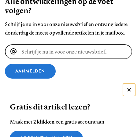
Alle ontwikkelingen op de voet
volgen?
Schrijf je nu in voor onze nieuwsbrief en ontvang iedere
donderdag de meest opvallende artikelen in je mailbox.
E-
mailadres
AANMELDEN
VOLG ONS OP
Deze site gebruikt cookies
Gratis dit artikel lezen?
Zie onze cookie policy
Volg
Volg
Volg
Volg
Volg
Volg
ACCEPTEER AANBEVOLEN INSTELLINGEN
ons
ons
ons
ons
ons
ons
2 klikken
Maak met
een gratis account aan
op
op
op
op
op
op
Contact
Colofon
Disclaimer
Privacy
About us
Functionele cookies