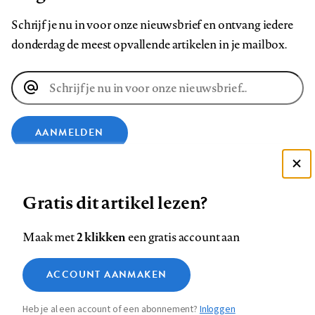
Schrijf je nu in voor onze nieuwsbrief en ontvang iedere
donderdag de meest opvallende artikelen in je mailbox.
E-
mailadres
AANMELDEN
VOLG ONS OP
Deze site gebruikt cookies
Gratis dit artikel lezen?
Zie onze cookie policy
Volg
Volg
Volg
Volg
Volg
Volg
ACCEPTEER AANBEVOLEN INSTELLINGEN
2 klikken
Maak met
een gratis account aan
ons
ons
ons
ons
ons
ons
Functionele cookies
op
op
op
op
op
op
Contact
Colofon
Disclaimer
Privacy
About us
ACCOUNT AANMAKEN
Medische vragen verdienen
Footer
Sluiten
Facebook
LinkedIn
Bluesky
Instagram
YouTube
Pinterest
Analytische cookies
betrouwbare antwoorden
Heb je al een account of een abonnement?
Inloggen
Marketing cookies