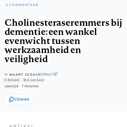
ARTIKELEN
OPINIE
COMMENTAAR
Kruimelpad
Cholinesteraseremmers bij
dementie: een wankel
evenwicht tussen
werkzaamheid en
veiligheid
11 MAART 2006
ABSTRACT
E. Richard
W.A. van Gool
Leestijd
7 minuten
Citeren
ARTIKEL