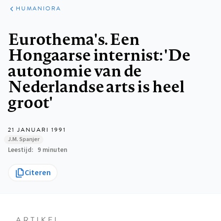
ARTIKELEN
PERSPECTIEF
HUMANIORA
Kruimelpad
Eurothema's. Een
Hongaarse internist: 'De
autonomie van de
Nederlandse arts is heel
groot'
21 JANUARI 1991
J.M. Spanjer
Leestijd
9 minuten
Citeren
ARTIKEL