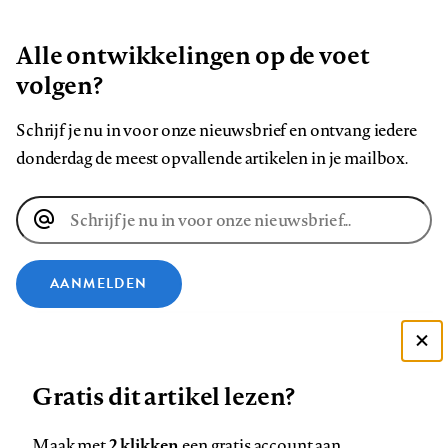
Alle ontwikkelingen op de voet
volgen?
Schrijf je nu in voor onze nieuwsbrief en ontvang iedere
donderdag de meest opvallende artikelen in je mailbox.
E-
mailadres
AANMELDEN
VOLG ONS OP
Deze site gebruikt cookies
Gratis dit artikel lezen?
Zie onze cookie policy
Volg
Volg
Volg
Volg
Volg
Volg
ACCEPTEER AANBEVOLEN INSTELLINGEN
ons
ons
2 klikken
ons
ons
ons
ons
Maak met
een gratis account aan