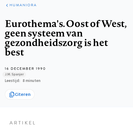
ARTIKELEN
PERSPECTIEF
HUMANIORA
Kruimelpad
Eurothema's. Oost of West,
geen systeem van
gezondheidszorg is het
best
16 DECEMBER 1990
J.M. Spanjer
Leestijd
8 minuten
Citeren
ARTIKEL