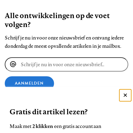
Alle ontwikkelingen op de voet
volgen?
Schrijf je nu in voor onze nieuwsbrief en ontvang iedere
donderdag de meest opvallende artikelen in je mailbox.
E-
mailadres
AANMELDEN
Deze site gebruikt cookies
VOLG ONS OP
Gratis dit artikel lezen?
Zie onze cookie policy
ACCEPTEER AANBEVOLEN INSTELLINGEN
Volg
Volg
Volg
Volg
Volg
Volg
2 klikken
Maak met
een gratis account aan
ons
ons
ons
ons
ons
ons