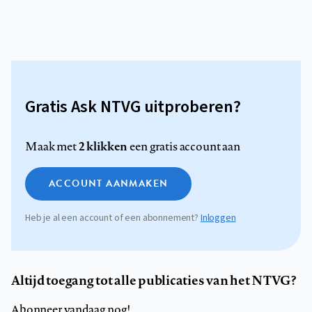
Gratis Ask NTVG uitproberen?
2 klikken
Maak met
een gratis account aan
ACCOUNT AANMAKEN
Heb je al een account of een abonnement?
Inloggen
Altijd toegang tot alle publicaties van het NTVG?
Abonneer vandaag nog!