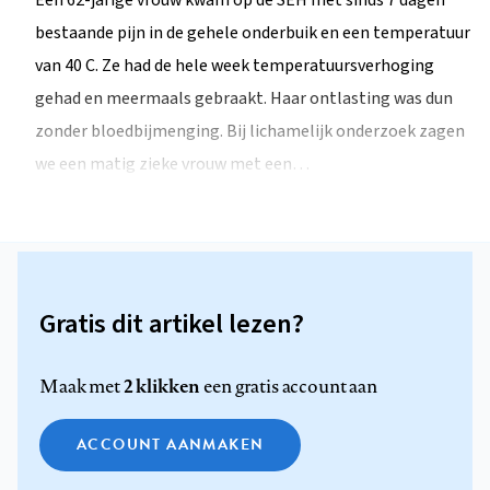
Een 62-jarige vrouw kwam op de SEH met sinds 7 dagen
bestaande pijn in de gehele onderbuik en een temperatuur
van 40 C. Ze had de hele week temperatuursverhoging
gehad en meermaals gebraakt. Haar ontlasting was dun
zonder bloedbijmenging. Bij lichamelijk onderzoek zagen
we een matig zieke vrouw met een…
Gratis dit artikel lezen?
2 klikken
Maak met
een gratis account aan
ACCOUNT AANMAKEN