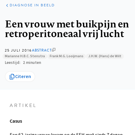
KLINISCHE
ARTIKELEN
PRAKTIJK
DIAGNOSE IN BEELD
Kruimelpad
Een vrouw met buikpijn en
retroperitoneaal vrij lucht
25 JULI 2016
ABSTRACT
Marianne H.B.C. Stenstra
Frank M.G. Looijmans
J.H.W. (Hans) de Wilt
Leestijd
2 minuten
Citeren
ARTIKEL
Casus