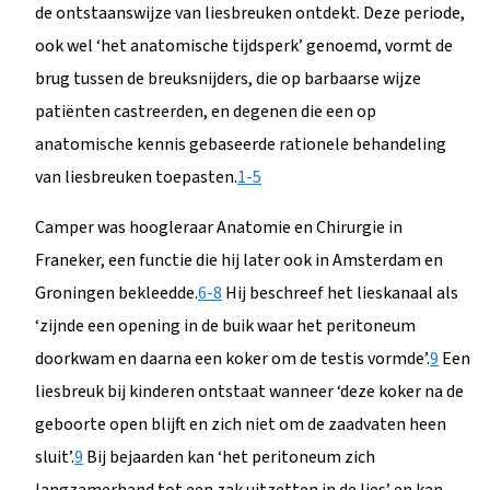
de ontstaanswijze van liesbreuken ontdekt. Deze periode,
ook wel ‘het anatomische tijdsperk’ genoemd, vormt de
brug tussen de breuksnijders, die op barbaarse wijze
patiënten castreerden, en degenen die een op
anatomische kennis gebaseerde rationele behandeling
van liesbreuken toepasten.
1-5
Camper was hoogleraar Anatomie en Chirurgie in
Franeker, een functie die hij later ook in Amsterdam en
Groningen bekleedde.
6-8
Hij beschreef het lieskanaal als
‘zijnde een opening in de buik waar het peritoneum
doorkwam en daarna een koker om de testis vormde’.
9
Een
liesbreuk bij kinderen ontstaat wanneer ‘deze koker na de
geboorte open blijft en zich niet om de zaadvaten heen
sluit’.
9
Bij bejaarden kan ‘het peritoneum zich
langzamerhand tot een zak uitzetten in de lies’ en kan