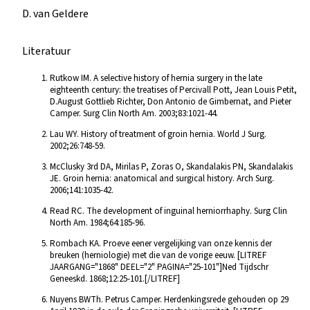
D. van Geldere
Literatuur
Rutkow IM. A selective history of hernia surgery in the late
eighteenth century: the treatises of Percivall Pott, Jean Louis Petit,
D.August Gottlieb Richter, Don Antonio de Gimbernat, and Pieter
Camper. Surg Clin North Am. 2003;83:1021-44.
Lau WY. History of treatment of groin hernia. World J Surg.
2002;26:748-59.
McClusky 3rd DA, Mirilas P, Zoras O, Skandalakis PN, Skandalakis
JE. Groin hernia: anatomical and surgical history. Arch Surg.
2006;141:1035-42.
Read RC. The development of inguinal herniorrhaphy. Surg Clin
North Am. 1984;64:185-96.
Rombach KA. Proeve eener vergelijking van onze kennis der
breuken (herniologie) met die van de vorige eeuw. [LITREF
JAARGANG="1868" DEEL="2" PAGINA="25-101"]Ned Tijdschr
Geneeskd. 1868;12:25-101.[/LITREF]
Nuyens BWTh. Petrus Camper. Herdenkingsrede gehouden op 29