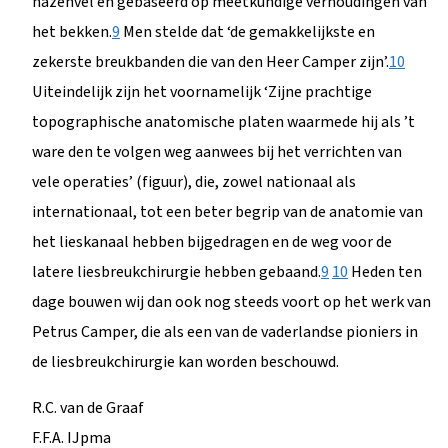
hazenvel en gebaseerd op meetkundige verhoudingen van
het bekken.
9
Men stelde dat ‘de gemakkelijkste en
zekerste breukbanden die van den Heer Camper zijn’.
10
Uiteindelijk zijn het voornamelijk ‘Zijne prachtige
topographische anatomische platen waarmede hij als ’t
ware den te volgen weg aanwees bij het verrichten van
vele operaties’ (figuur), die, zowel nationaal als
internationaal, tot een beter begrip van de anatomie van
het lieskanaal hebben bijgedragen en de weg voor de
latere liesbreukchirurgie hebben gebaand.
9
10
Heden ten
dage bouwen wij dan ook nog steeds voort op het werk van
Petrus Camper, die als een van de vaderlandse pioniers in
de liesbreukchirurgie kan worden beschouwd.
R.C. van de Graaf
F.F.A. IJpma