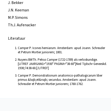
J. Bekker
J.N. Keeman
M.P. Simons
Th.J. Aufenacker
Literatuur
Camper P. Icones herniarum. Amsterdam: apud Joann. Schreuder
et Petrum Mortier juniorem; 1801.
Nuyens BWTh. Petrus Camper (1722-1789) als verloskundige.
[LITREF JAARGANG="1930" PAGINA="38-60"]Ned Tijdschr Geneeskd.
1930;74:38-60.[/LITREF]
Camper P. Demonstrationum anatomico-pathalogicarum liber
primus &lsqb;et&rsqb; secundus. Amsterdam: apud Joann.
Schreuder et Petrum Mortier juniorem; 1760-1762.