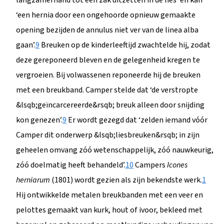
‘een hernia door een ongehoorde opnieuw gemaakte
opening bezijden de annulus niet ver van de linea alba
gaan’.
9
Breuken op de kinderleeftijd zwachtelde hij, zodat
deze gereponeerd bleven en de gelegenheid kregen te
vergroeien. Bij volwassenen reponeerde hij de breuken
met een breukband. Camper stelde dat ‘de verstropte
&lsqb;geïncarcereerde&rsqb; breuk alleen door snijding
kon genezen’.
9
Er wordt gezegd dat ‘zelden iemand vóór
Camper dit onderwerp &lsqb;liesbreuken&rsqb; in zijn
geheelen omvang zóó wetenschappelijk, zóó nauwkeurig,
zóó doelmatig heeft behandeld’.
10
Campers
Icones
herniarum
(1801) wordt gezien als zijn bekendste werk.
1
Hij ontwikkelde metalen breukbanden met een veer en
pelottes gemaakt van kurk, hout of ivoor, bekleed met