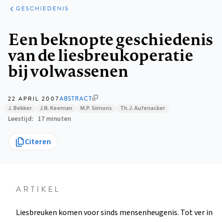
ARTIKELEN
PERSPECTIEF
GESCHIEDENIS
Kruimelpad
Een beknopte geschiedenis
van de liesbreukoperatie
bij volwassenen
22 APRIL 2007
ABSTRACT
J. Bekker
J.N. Keeman
M.P. Simons
Th.J. Aufenacker
Leestijd
17 minuten
Citeren
ARTIKEL
Liesbreuken komen voor sinds mensenheugenis. Tot ver in