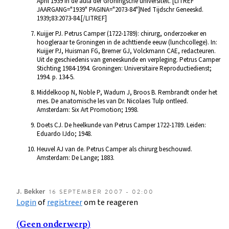
April 1939 in de aula der Groningsche universiteit. [LITREF
JAARGANG="1939" PAGINA="2073-84"]Ned Tijdschr Geneeskd.
1939;83:2073-84.[/LITREF]
Kuijjer PJ. Petrus Camper (1722-1789): chirurg, onderzoeker en
hoogleraar te Groningen in de achttiende eeuw (lunchcollege). In:
Kuijjer PJ, Huisman FG, Bremer GJ, Volckmann CAE, redacteuren.
Uit de geschiedenis van geneeskunde en verpleging. Petrus Camper
Stichting 1984-1994. Groningen: Universitaire Reproductiedienst;
1994. p. 134-5.
Middelkoop N, Noble P, Wadum J, Broos B. Rembrandt onder het
mes. De anatomische les van Dr. Nicolaes Tulp ontleed.
Amsterdam: Six Art Promotion; 1998.
Doets CJ. De heelkunde van Petrus Camper 1722-1789. Leiden:
Eduardo IJdo; 1948.
Heuvel AJ van de. Petrus Camper als chirurg beschouwd.
Amsterdam: De Lange; 1883.
J.
Bekker
16 SEPTEMBER 2007 - 02:00
Login
of
registreer
om te reageren
(Geen onderwerp)