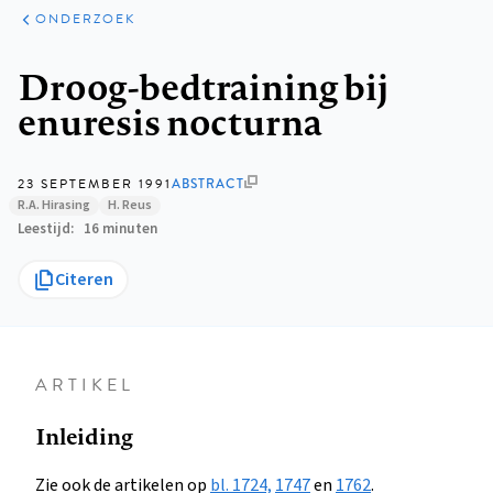
ARTIKELEN
ONDERZOEK
ONDERZOEK
Kruimelpad
Droog-bedtraining bij
enuresis nocturna
23 SEPTEMBER 1991
ABSTRACT
R.A. Hirasing
H. Reus
Leestijd
16 minuten
Citeren
ARTIKEL
Inleiding
Zie ook de artikelen op
bl. 1724,
1747
en
1762
.