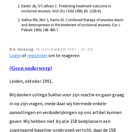
Devlin JB, O'Cathain C. Predicting treatment outcome in
nocturnal enuresis. Arch Dis Child 1990; 65: 1158-61.
Sukhai RN, Mol J, Harris AS. Combined therapy of enuresis alarm
and desmopressin in the treatment of nocturnal enuresis. Eur J
Pediatr 1989; 148: 465-7.
R.A.
Hirasing
18 NOVEMBER 1991 - 01:00
Login
of
registreer
om te reageren
(Geen onderwerp)
Leiden, oktober 1991,
Wij danken collega Sukhai voor zijn reactie en gaan graag
in op zijn vragen, mede daar wij hiermede enkele
aanvullingen en verduidelijkingen op ons artikel kunnen
geven. Wij hebben niet bij alle 158 bedplassers een
zogenaamd baseline-onderzoek verricht, daar de 158